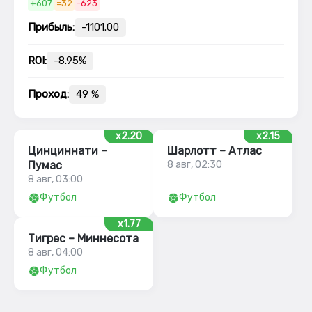
+607
=32
-623
Прибыль:
-1101.00
ROI:
-8.95%
Проход:
49 %
x2.20
x2.15
Цинциннати –
Шарлотт – Атлас
Пумас
8 авг, 02:30
8 авг, 03:00
Футбол
Футбол
x1.77
Тигрес – Миннесота
8 авг, 04:00
Футбол