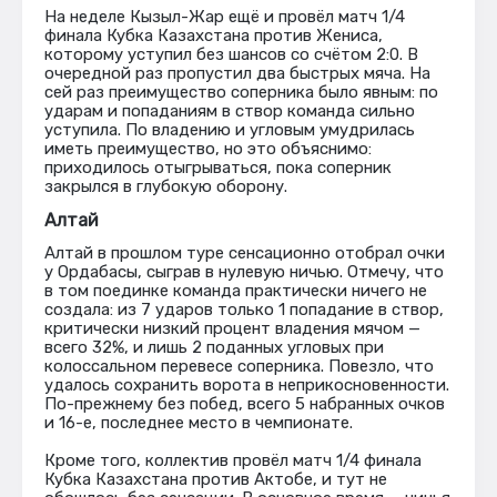
На неделе Кызыл-Жар ещё и провёл матч 1/4
финала Кубка Казахстана против Жениса,
которому уступил без шансов со счётом 2:0. В
очередной раз пропустил два быстрых мяча. На
сей раз преимущество соперника было явным: по
ударам и попаданиям в створ команда сильно
уступила. По владению и угловым умудрилась
иметь преимущество, но это объяснимо:
приходилось отыгрываться, пока соперник
закрылся в глубокую оборону.
Алтай
Алтай в прошлом туре сенсационно отобрал очки
у Ордабасы, сыграв в нулевую ничью. Отмечу, что
в том поединке команда практически ничего не
создала: из 7 ударов только 1 попадание в створ,
критически низкий процент владения мячом —
всего 32%, и лишь 2 поданных угловых при
колоссальном перевесе соперника. Повезло, что
удалось сохранить ворота в неприкосновенности.
По-прежнему без побед, всего 5 набранных очков
и 16-е, последнее место в чемпионате.
Кроме того, коллектив провёл матч 1/4 финала
Кубка Казахстана против Актобе, и тут не