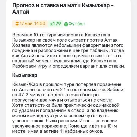
Прогноз и ставка на матч Кызылжар -
Алтай
x1.79
17 май, 14:00
Футбол
В рамках 10-го тура чемпионата Казахстана
Кызылжар на своём поле сыграет против Алтая.
Хозяева являются небольшими фаворитами этого
поединка и расположены в центре таблицы, тогда
как Алтай пока идёт в зоне прямого вылета — это
на данный момент худшая команда Казахстана.
Разбираем игру и определяем вариант для ставки.
Кызылжар
Кызыл-Жар в прошлом туре потерпел поражение
от Астаны со счётом 2:1 в гостевом матче. Забили
на 47-й минуте, но достаточно быстро
пропустили два мяча и отыграться не смогли.
Хотя статистика была практически одинаковой
по ударам и попаданиям в створ, а по владению
мячом команда уступила совсем чуть-чуть,
угловые также были равными. Итог — не совсем
заслуженное поражение. Команда идёт на 10-м
месте, имея в активе 11 набранных очков.