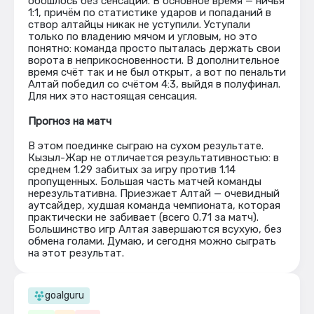
обошлось без сенсации. В основное время — ничья
1:1, причём по статистике ударов и попаданий в
створ алтайцы никак не уступили. Уступали
только по владению мячом и угловым, но это
понятно: команда просто пыталась держать свои
ворота в неприкосновенности. В дополнительное
время счёт так и не был открыт, а вот по пенальти
Алтай победил со счётом 4:3, выйдя в полуфинал.
Для них это настоящая сенсация.
Прогноз на матч
В этом поединке сыграю на сухом результате.
Кызыл-Жар не отличается результативностью: в
среднем 1.29 забитых за игру против 1.14
пропущенных. Большая часть матчей команды
нерезультативна. Приезжает Алтай — очевидный
аутсайдер, худшая команда чемпионата, которая
практически не забивает (всего 0.71 за матч).
Большинство игр Алтая завершаются всухую, без
обмена голами. Думаю, и сегодня можно сыграть
на этот результат.
goalguru