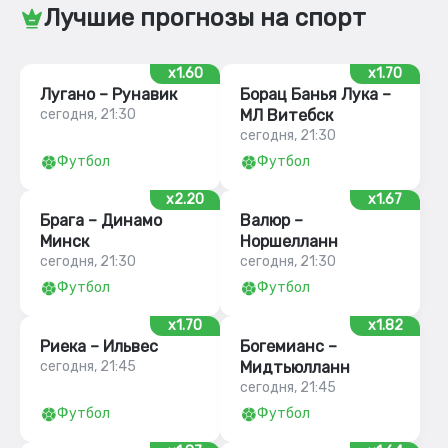
Лучшие прогнозы на спорт
x1.60
x1.70
Лугано – Рунавик
Борац Банья Лука –
сегодня, 21:30
МЛ Витебск
сегодня, 21:30
Футбол
Футбол
x2.20
x1.67
Брага – Динамо
Валюр –
Минск
Норшелланн
сегодня, 21:30
сегодня, 21:30
Футбол
Футбол
x1.70
x1.82
Риека – Ильвес
Богемианс –
сегодня, 21:45
Мидтьюлланн
сегодня, 21:45
Футбол
Футбол