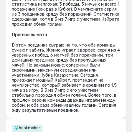
статистика неплохая: 3 победы, 3 ничьих и всего 1
поражение (как раз в Кубке). В чемпионате серия
из 3 поединков кряду без поражений. Статистика
сдержанная, хотя в 5 из 7 игр с участием Кайрата
проходил обмен голами.
Прогноз на матч
В этом поединке сыграю на то, что обе команды
сумеют забить. Женис играет здорово: серия из 4
уверенных побед, 6 матчей без поражений, три
домашних поединка кряду без пропущенных
мячей. Но важный нюанс: соперники были
скромными, максимум середняками или
участниками Кубка Казахстана. Сегодня
приезжает мощный Кайрат, претендент на
чемпионство, который забивает в среднем по 1.5
мяча за игру. В 5 из 7 игр с его участием
стабильно проходил обмен голами. Более того, в
прошлом сезоне команды дважды играли между
собой, и оба раза обменивались голами. Сегодня
жду результативный поединок.
bookmaker