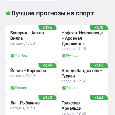
Лучшие прогнозы на спорт
x1.95
x1.70
Бавария – Астон
Нафтан-Новополоцк
Вилла
– Арсенал
сегодня, 15:00
Дзержинск
сегодня, 17:45
Футбол
Футбол
x2.04
x1.65
Йович – Корнеева
Ван де Зандсхюлп –
сегодня, 19:00
Гуркач
сегодня, 19:30
Теннис
Теннис
x1.72
x1.63
Ли – Рыбакина
Грикспур –
сегодня, 19:30
Арнальди
сегодня, 19:30