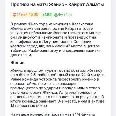
Прогноз на матч Женис - Кайрат Алматы
x1.82
17 май, 15:00
Футбол
В рамках 10-го тура чемпионата Казахстана
Женис дома сыграет против Кайрата. Гости
являются небольшими фаворитами этого матча:
они лидируют в чемпионате и претендуют на
квалификацию в Лигу чемпионов. Соперник —
крепкий середняк, занимающий место в центре
таблицы. Разбираем игру и определяем вариант
для ставки.
Женис
Женис в прошлом туре в гостях обыграл Жетысу
со счётом 2:3, забив победный гол на 74-й минуте.
Ранее команда устроила перестрелку именно в
первом тайме, но итог закономерен:
преимущество по ударам и попаданиям в створ
было на стороне Жениса. Уступили только по
владению мячом, что не повлияло на результат. В
итоге команда занимает 8-е место, имея в активе
13 набранных очков.
На неделе коллектив провёл матч 1/4 финала