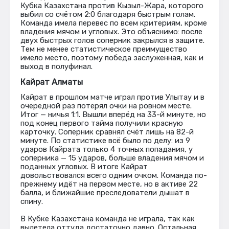
Кубка Казахстана против Кызыл-Жара, которого
выбил со счётом 2:0 благодаря быстрым голам.
Команда имела перевес по всем критериям, кроме
владения мячом и угловых. Это объяснимо: после
двух быстрых голов соперник закрылся в защите.
Тем не менее статистическое преимущество
имело место, поэтому победа заслуженная, как и
выход в полуфинал.
Кайрат Алматы
Кайрат в прошлом матче играл против Улытау и в
очередной раз потерял очки на ровном месте.
Итог — ничья 1:1. Вышли вперёд на 33-й минуте, но
под конец первого тайма получили красную
карточку. Соперник сравнял счёт лишь на 82-й
минуте. По статистике всё было по делу: из 9
ударов Кайрата только 4 точных попадания, у
соперника — 15 ударов, больше владения мячом и
поданных угловых. В итоге Кайрат
довольствовался всего одним очком. Команда по-
прежнему идёт на первом месте, но в активе 22
балла, и ближайшие преследователи дышат в
спину.
В Кубке Казахстана команда не играла, так как
вылетела оттуда достаточно давно. Остальная