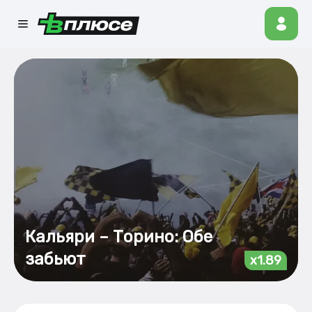
Кальяри – Торино: Обе
забьют
x1.89