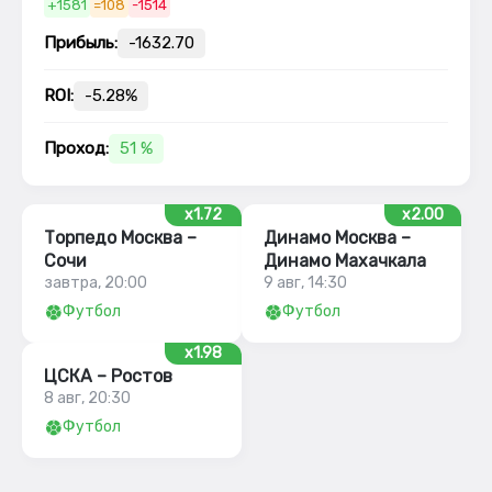
+1581
=108
-1514
Прибыль:
-1632.70
ROI:
-5.28%
Проход:
51 %
x1.72
x2.00
Торпедо Москва –
Динамо Москва –
Сочи
Динамо Махачкала
завтра, 20:00
9 авг, 14:30
Футбол
Футбол
x1.98
ЦСКА – Ростов
8 авг, 20:30
Футбол