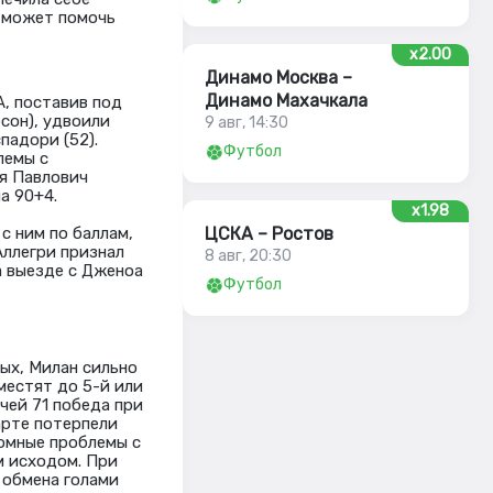
ч может помочь
x2.00
Динамо Москва –
Динамо Махачкала
А, поставив под
рсон), удвоили
9 авг, 14:30
падори (52).
Футбол
лемы с
ья Павлович
а 90+4.
x1.98
с ним по баллам,
ЦСКА – Ростов
Аллегри признал
8 авг, 20:30
а выезде с Дженоа
Футбол
ых, Милан сильно
местят до 5-й или
тчей 71 победа при
арте потерпели
ромные проблемы с
ым исходом. При
 обмена голами