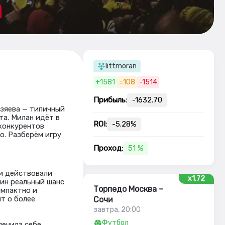
littmoran
+1581
=108
-1514
Прибыль:
-1632.70
озяева — типичный
та. Милан идёт в
ROI:
-5.28%
 конкурентов
о. Разберём игру
Проход:
51 %
ти действовали
x1.72
ин реальный шанс
Торпедо Москва –
омпактно и
ит о более
Сочи
завтра, 20:00
Футбол
печила себе