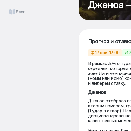
Дженоа –
Блог
Прогноз и ставк
x1.
17 май, 13:00
В рамках 37-го тур
середняк, который 
зоне Лиги чемпионо
(Ромы или Комо) ко
и выберем ставку.
Дженоа
Дженоа отобрало ва
вторым номером, гр
(1 удар в створ). Н
дисциплинированно. 
качественных момент
Ничья подняла Джен