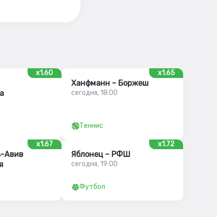
x1.60
x1.65
Ханфманн – Боржеш
а
сегодня, 18:00
Теннис
x1.67
x1.72
ь-Авив
Яблонец – РФШ
я
сегодня, 19:00
Футбол