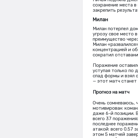
сохранение места в
закрепить результа
Милан
Милан потерпел дом
угрозу свое место в
преимущество через
Милан «развалился»
концентрацией и об
сократил отставани
Поражение оставило
уступая только по 
спад формы и взял 
— этот матч станет
Прогноз на матч
Очень сомневаюсь, 
мотивирован: коман
даже 6-й позиции. В
всего 37 поражения
последнее поражени
атакой: всего 0.57 
этом 5 матчей заве