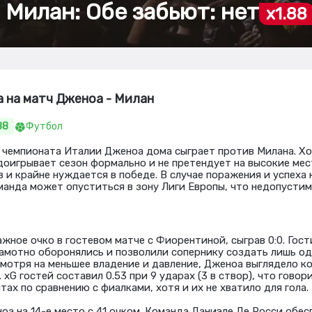
 Милан: Обе забьют: нет
x1.88
а на матч Дженоа - Милан
88
Футбол
а чемпионата Италии Дженоа дома сыграет против Милана. Х
доигрывает сезон формально и не претендует на высокие мес
в и крайне нуждается в победе. В случае поражения и успеха
манда может опуститься в зону Лиги Европы, что недопустим
жное очко в гостевом матче с Фиорентиной, сыграв 0:0. Гос
амотно оборонялись и позволили сопернику создать лишь од
есмотря на меньшее владение и давление, Дженоа выглядело к
xG гостей составил 0.53 при 9 ударах (3 в створ), что говор
ах по сравнению с фиалками, хотя и их не хватило для гола.
оа на 14-е место с 41 очком. Команда Даниэле Де Росси обес