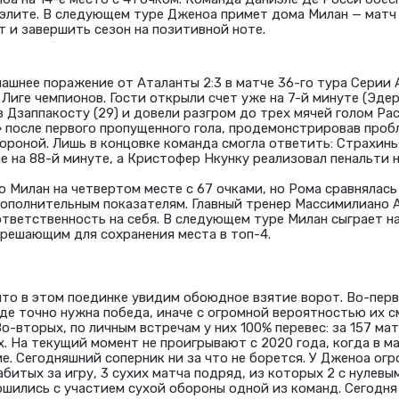
 элите. В следующем туре Дженоа примет дома Милан — мат
т и завершить сезон на позитивной ноте.
ашнее поражение от Аталанты 2:3 в матче 36-го тура Серии 
 Лиге чемпионов. Гости открыли счет уже на 7-й минуте (Эде
 Дзаппакосту (29) и довели разгром до трех мячей голом Рас
 после первого пропущенного гола, продемонстрировав проб
ороной. Лишь в концовке команда смогла ответить: Страхин
е на 88-й минуте, а Кристофер Нкунку реализовал пенальти н
 Милан на четвертом месте с 67 очками, но Рома сравнялась 
дополнительным показателям. Главный тренер Массимилиано 
ответственность на себя. В следующем туре Милан сыграет н
 решающим для сохранения места в топ-4.
что в этом поединке увидим обоюдное взятие ворот. Во-перв
де точно нужна победа, иначе с огромной вероятностью их с
о-вторых, по личным встречам у них 100% перевес: за 157 ма
х. На текущий момент не проигрывают с 2020 года, когда в м
е. Сегодняшний соперник ни за что не борется. У Дженоа ог
забитых за игру, 3 сухих матча подряд, из которых 2 с нулев
ршились с участием сухой обороны одной из команд. Сегодня