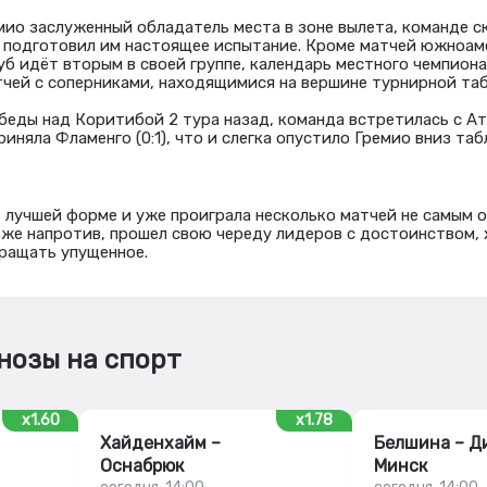
емио заслуженный обладатель места в зоне вылета, команде с
 подготовил им настоящее испытание. Кроме матчей южноам
луб идёт вторым в своей группе, календарь местного чемпион
тчей с соперниками, находящимися на вершине турнирной та
беды над Коритибой 2 тура назад, команда встретилась с А
приняла Фламенго (0:1), что и слегка опустило Гремио вниз таб
в лучшей форме и уже проиграла несколько матчей не самым 
 же напротив, прошел свою череду лидеров с достоинством, 
вращать упущенное.
нозы на спорт
x1.60
x1.78
Хайденхайм –
Белшина – Д
Оснабрюк
Минск