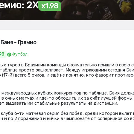
емио: 2Х
x1.98
 Баия - Гремио
.98
Футбол
ных туров в Бразилии команды окончательно пришли в свою
 таблице просто зашкаливает. Между играющими сегодня Баия
 (17-й) всего 5 очков, и ещё не понятно, кто фаворит противо
 международных кубках конкурентов по таблице, Баия долж
в очных матчах и где-то обходить их за счёт лучшей формы. 
ет выдавать им стабильные результаты на дистанции.
 клуба 6-ти матчевая серия без побед, среди которой вылет 
ч и по 2 поражения и ничьи в чемпионате от соперников со в