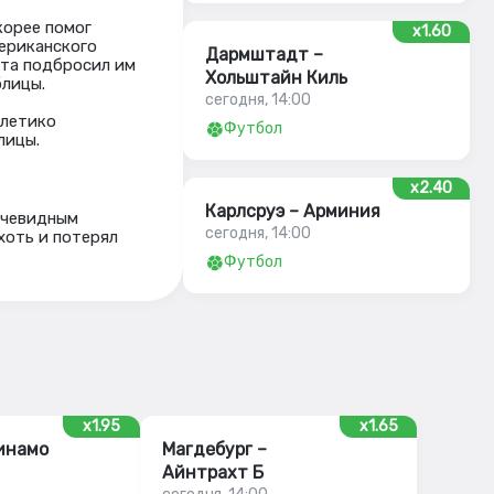
корее помог
x1.60
ериканского
Дармштадт –
ата подбросил им
Хольштайн Киль
блицы.
сегодня, 14:00
тлетико
Футбол
лицы.
x2.40
Карлсруэ – Арминия
очевидным
сегодня, 14:00
хоть и потерял
Футбол
x1.95
x1.65
инамо
Магдебург –
Айнтрахт Б