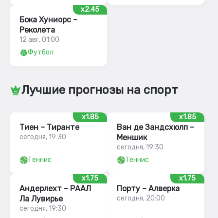
x2.45
Бока Хуниорс –
Реколета
12 авг, 01:00
Футбол
Лучшие прогнозы на спорт
x1.85
x1.85
Тиен – Тиранте
Ван де Зандсхюлп –
сегодня, 19:30
Меншик
сегодня, 19:30
Теннис
Теннис
x1.75
x1.75
Андерлехт – РААЛ
Порту – Алверка
Ла Лувирье
сегодня, 20:00
сегодня, 19:30