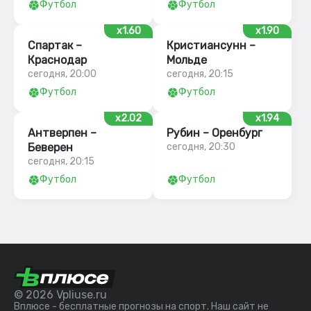
Футбол
Футбол
x1.60
x1.90
Спартак –
Кристиансунн –
Краснодар
Мольде
сегодня, 20:00
сегодня, 20:15
Футбол
Футбол
x2.02
x1.94
Антверпен –
Рубин – Оренбург
Беверен
сегодня, 20:30
сегодня, 20:15
Футбол
Футбол
© 2026 Vpliuse.ru
Вплюсе - бесплатные прогнозы на спорт. Наш сайт не