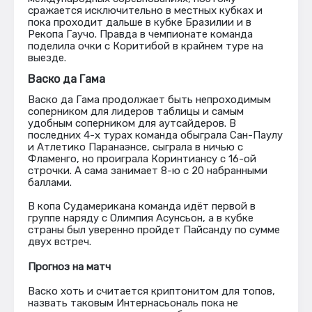
сражается исключительно в местных кубках и
пока проходит дальше в кубке Бразилии и в
Рекопа Гаучо. Правда в чемпионате команда
поделила очки с Коритибой в крайнем туре на
выезде.
Васко да Гама
Васко да Гама продолжает быть непроходимым
соперником для лидеров таблицы и самым
удобным соперником для аутсайдеров. В
последних 4-х турах команда обыграла Сан-Паулу
и Атлетико Паранаэнсе, сыграла в ничью с
Фламенго, но проиграла Коринтиансу с 16-ой
строчки. А сама занимает 8-ю с 20 набранными
баллами.
В копа Судамерикана команда идёт первой в
группе наряду с Олимпия Асунсьон, а в кубке
страны был уверенно пройдет Пайсанду по сумме
двух встреч.
Прогноз на матч
Васко хоть и считается криптонитом для топов,
назвать таковым Интернасьональ пока не