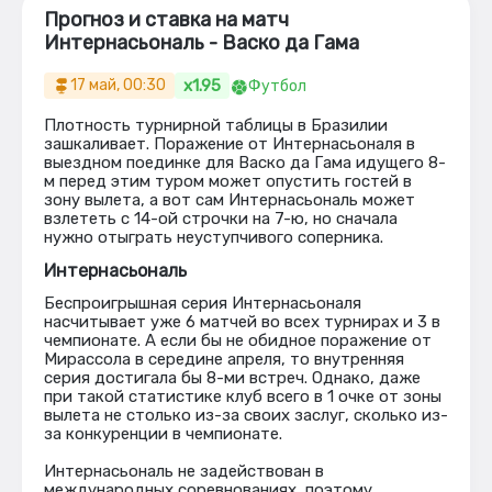
Прогноз и ставка на матч
Интернасьональ - Васко да Гама
x1.95
17 май, 00:30
Футбол
Плотность турнирной таблицы в Бразилии
зашкаливает. Поражение от Интернасьоналя в
выездном поединке для Васко да Гама идущего 8-
м перед этим туром может опустить гостей в
зону вылета, а вот сам Интернасьональ может
взлететь с 14-ой строчки на 7-ю, но сначала
нужно отыграть неуступчивого соперника.
Интернасьональ
Беспроигрышная серия Интернасьоналя
насчитывает уже 6 матчей во всех турнирах и 3 в
чемпионате. А если бы не обидное поражение от
Мирассола в середине апреля, то внутренняя
серия достигала бы 8-ми встреч. Однако, даже
при такой статистике клуб всего в 1 очке от зоны
вылета не столько из-за своих заслуг, сколько из-
за конкуренции в чемпионате.
Интернасьональ не задействован в
международных соревнованиях, поэтому