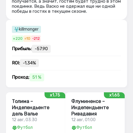
получается, а значит, гостям будет трудно в этом
поединке. Ведь Васко не одержал еще ни одной
победы в гостях в текущем сезоне.
killmonger
+220
=10
-212
Прибыль:
-57.90
ROI:
-1.34%
Проход:
51 %
x1.75
x1.65
Толима –
Флуминенсе –
Индепендьенте
Индепендьенте
дель Валье
Ривадавия
12 авг, 03:30
12 авг, 01:00
Футбол
Футбол