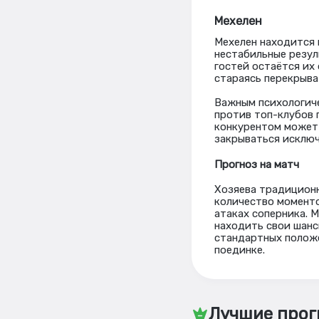
Мехелен
Мехелен находится н
нестабильные резул
гостей остаётся их
стараясь перекрыва
Важным психологиче
против топ-клубов 
конкурентом может 
закрываться исключ
Прогноз на матч
Хозяева традиционн
количество моменто
атаках соперника. 
находить свои шанс
стандартных положе
поединке.
Лучшие прог