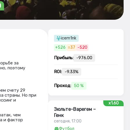
0
icem1nk
+526
=37
-520
Прибыль:
-976.00
борьбе за
но, поэтому
ROI:
-9.33%
Проход:
50 %
оем счету 29
а страны. Но при
ссинг и
x1.60
Зюльте-Варегем –
атак, чем
Генк
а и фактор
сегодня, 17:00
Футбол