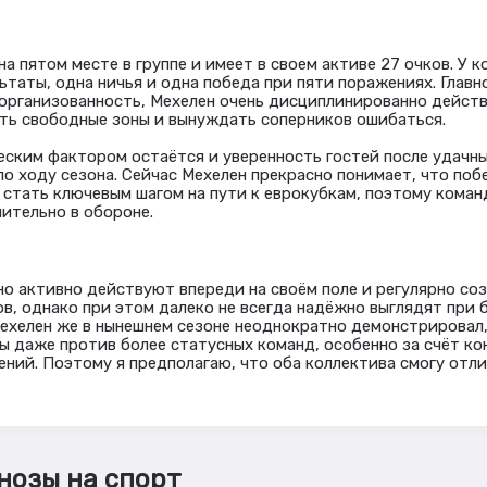
а пятом месте в группе и имеет в своем активе 27 очков. У 
ьтаты, одна ничья и одна победа при пяти поражениях. Глав
 организованность, Мехелен очень дисциплинированно действ
ть свободные зоны и вынуждать соперников ошибаться.
ским фактором остаётся и уверенность гостей после удачн
по ходу сезона. Сейчас Мехелен прекрасно понимает, что по
стать ключевым шагом на пути к еврокубкам, поэтому коман
ительно в обороне.
о активно действуют впереди на своём поле и регулярно с
в, однако при этом далеко не всегда надёжно выглядят при
Мехелен же в нынешнем сезоне неоднократно демонстрировал,
ы даже против более статусных команд, особенно за счёт ко
ний. Поэтому я предполагаю, что оба коллектива смогу отли
нозы на спорт