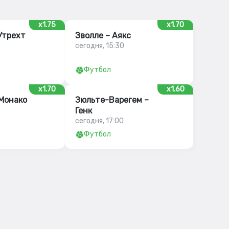
x1.75
x1.70
Утрехт
Зволле – Аякс
сегодня, 15:30
Футбол
x1.70
x1.60
 Монако
Зюльте-Варегем –
Генк
сегодня, 17:00
Футбол