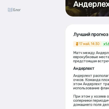
Андерлех
Блог
Лучший прогноз 
x1.
17 май, 14:30
Матч между Андерле
еврокубковые места
предстоящая встреч
Андерлехт
Андерлехт располаг
очков. Команда пло
этом Андерлехт тра
использование флан
При этом у хозяев 
соперники периодич
домашнего поля де