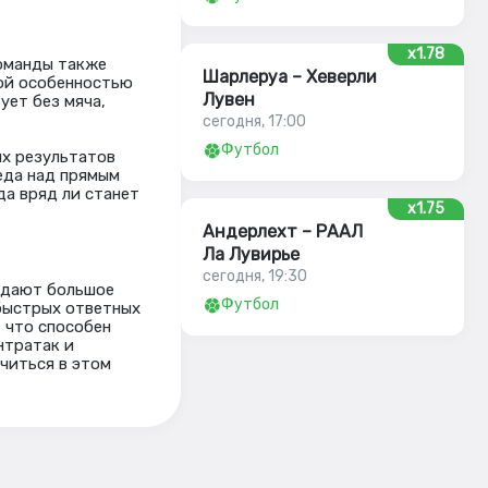
x1.78
команды также
Шарлеруа – Хеверли
ной особенностью
Лувен
ует без мяча,
сегодня, 17:00
Футбол
ых результатов
беда над прямым
да вряд ли станет
x1.75
Андерлехт – РААЛ
Ла Лувирье
сегодня, 19:30
оздают большое
Футбол
 быстрых ответных
 что способен
нтратак и
читься в этом