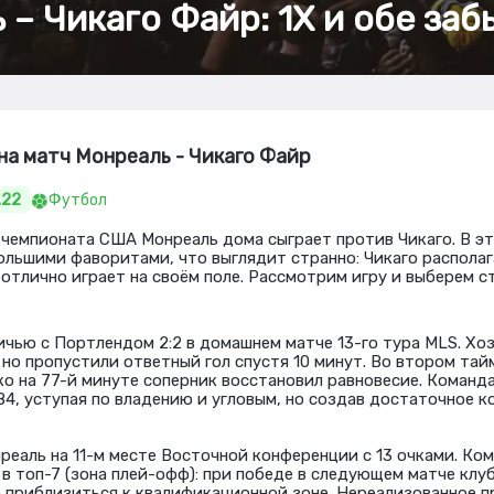
 – Чикаго Файр: 1Х и обе заб
на матч Монреаль - Чикаго Файр
.22
Футбол
а чемпионата США Монреаль дома сыграет против Чикаго. В э
ольшими фаворитами, что выглядит странно: Чикаго располаг
отлично играет на своём поле. Рассмотрим игру и выберем ст
ичью с Портлендом 2:2 в домашнем матче 13-го тура MLS. Хо
, но пропустили ответный гол спустя 10 минут. Во втором та
ко на 77-й минуте соперник восстановил равновесие. Команда
1.84, уступая по владению и угловым, но создав достаточное 
реаль на 11-м месте Восточной конференции с 13 очками. Ко
 в топ-7 (зона плей-офф): при победе в следующем матче клу
ю приблизиться к квалификационной зоне. Нереализованное 