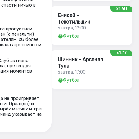
 спасти ничью в
x1.60
Енисей –
Текстильщик
завтра, 12:00
ти пропустили
ах (с пенальти)
Футбол
ателям: xG более
овала агрессивно и
x1.77
Шинник – Арсенал
Клуб активно
ла, претендуя
Тула
ация моментов
завтра, 17:00
Футбол
да не проигрывает
ти, Орландо) и
тырёх матчах и три
манд указывает на