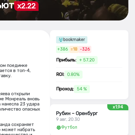
ьют
x2.22
bookmaker
+386
=18
-326
Прибыль:
+ 57.20
том поединке
ается в топ-4,
ROI:
0.80%
авку.
Проход:
54 %
зяева открыли
йме Монреаль вновь
 нанесла 23 удара
x1.94
количество опасных
Рубин – Оренбург
9 авг, 20:30
манда сохраняет
Футбол
б может набрать
преимущество и