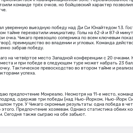
тоили команде трёх очков, но бойцовский характер позволил
че.
л уверенную выездную победу над Ди Си Юнайтедом 1:3. Гос
ом тайме перехватили инициативу. Голы на 62-й и 87-й минут
ри очка. Чикаго превзошло соперника по всем ключевым показ
 створ), преимущество во владении и угловых. Команда действ
енно забрав победу.
аго на четвёртое место Западной конференции с 20 очками. 
 места и при победе в следующем туре может набрать 23 бал
очку. Тактическое превосходство во втором тайме и реализ
кторами успеха.
даю предпочтение Монреалю. Несмотря на 11-е место, коман
подряд, одержав три победы (над Нью-Йорком, Нью-Йорк Си
ошлом туре. У Чикаго скромные результаты: одна победа в че
 этого. Предпочтение хозяевам. Однако статистика обеих ко
и. Сегодня также сыграю на обе забьют.