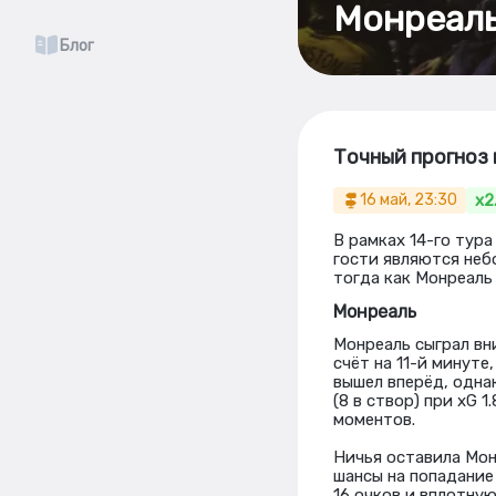
Монреаль
Блог
Точный прогноз 
x2
16 май, 23:30
В рамках 14-го тур
гости являются неб
тогда как Монреаль 
Монреаль
Монреаль сыграл вн
счёт на 11-й минуте
вышел вперёд, одна
(8 в створ) при xG 
моментов.
Ничья оставила Мон
шансы на попадание
16 очков и вплотну