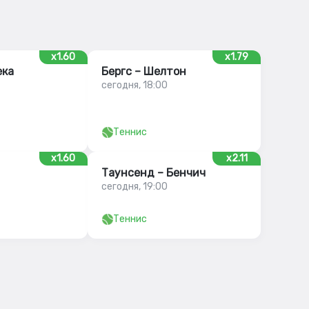
x1.60
x1.79
ека
Бергс – Шелтон
сегодня, 18:00
Теннис
x1.60
x2.11
Таунсенд – Бенчич
сегодня, 19:00
Теннис