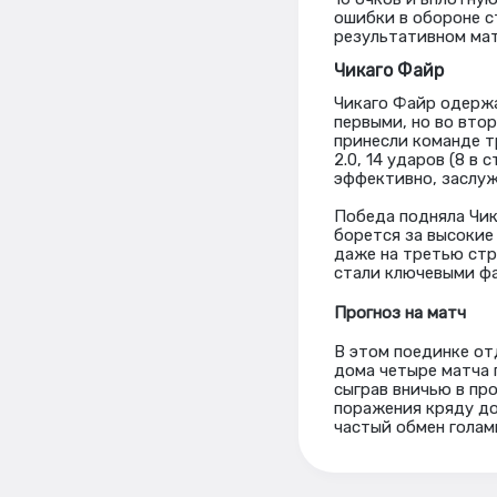
ошибки в обороне с
результативном мат
Чикаго Файр
Чикаго Файр одержа
первыми, но во втор
принесли команде т
2.0, 14 ударов (8 в
эффективно, заслуж
Победа подняла Чик
борется за высокие
даже на третью стр
стали ключевыми фа
Прогноз на матч
В этом поединке от
дома четыре матча 
сыграв вничью в пр
поражения кряду до
частый обмен голам