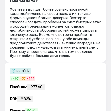
Прогноз на матч
Хозяева выглядят более сбалансированной
командой именно на своем поле, а их текущая
форма внушает больше доверия. Вестерло
способен создать проблемы за счет быстрых атак
и хорошей реализации моментов, однако
нестабильность обороны гостей может сыграть
ключевую роль. Возможно встреча пройдет в
открытом футболе, поскольку обе команды
предпочитают действовать активно впереди и не
склонны подолгу удерживать минимальный счет.
Поэтому я предполагаю, что в этом поединке
будет забито больше двух голов.
icem1nk
+497
=37
-499
Прибыль:
-977.60
ROI:
-9.82%
Проход:
50 %