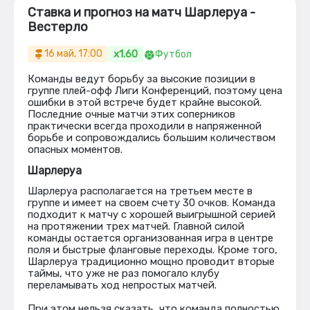
Ставка и прогноз на матч Шарлеруа -
Вестерло
x1.60
16 май, 17:00
Футбол
Команды ведут борьбу за высокие позиции в
группе плей-офф Лиги Конференций, поэтому цена
ошибки в этой встрече будет крайне высокой.
Последние очные матчи этих соперников
практически всегда проходили в напряженной
борьбе и сопровождались большим количеством
опасных моментов.
Шарлеруа
Шарлеруа располагается на третьем месте в
группе и имеет на своем счету 30 очков. Команда
подходит к матчу с хорошей выигрышной серией
на протяжении трех матчей. Главной силой
команды остается организованная игра в центре
поля и быстрые фланговые переходы. Кроме того,
Шарлеруа традиционно мощно проводит вторые
таймы, что уже не раз помогало клубу
переламывать ход непростых матчей.
При этом нельзя сказать, что команда полностью