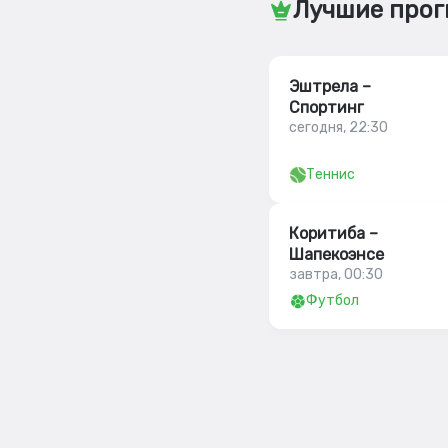
Лучшие прог
Эштрела –
Спортинг
сегодня, 22:30
Теннис
Коритиба –
Шапекоэнсе
завтра, 00:30
Футбол