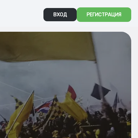
ВХОД
РЕГИСТРАЦИЯ