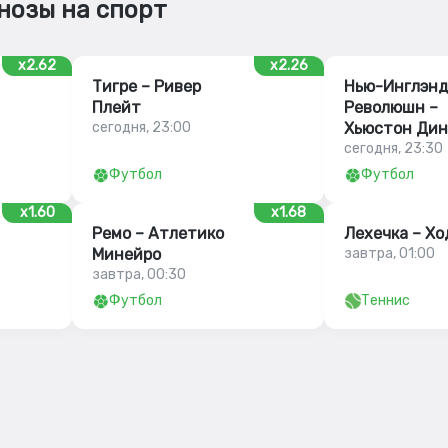
нозы на спорт
x2.62
x2.26
Тигре – Ривер
Нью-Инглэн
Плейт
Революшн –
сегодня, 23:00
Хьюстон Дин
сегодня, 23:30
Футбол
Футбол
x1.60
x1.68
Ремо – Атлетико
Лехечка – Хо
Минейро
завтра, 01:00
завтра, 00:30
Футбол
Теннис