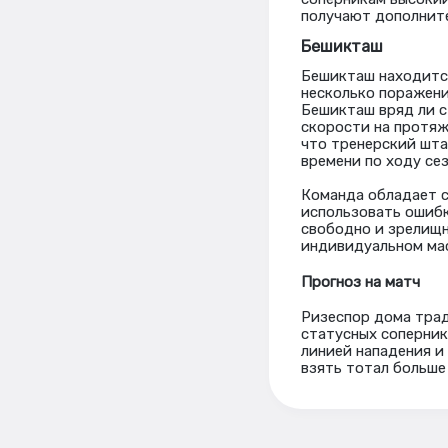
получают дополнит
Бешикташ
Бешикташ находится
несколько поражени
Бешикташ вряд ли с
скорости на протяж
что тренерский шта
времени по ходу сез
Команда обладает с
использовать ошибк
свободно и зрелищн
индивидуальном ма
Прогноз на матч
Ризеспор дома трад
статусных соперник
линией нападения и
взять тотал больше