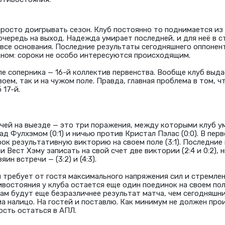
просто доигрывать сезон. Клуб постоянно то поднимается из 
очередь на выход. Надежда умирает последней, и для неё в с
все основания. Последние результаты сегодняшнего оппонен
дном: сороки не особо интересуются происходящим.
е соперника — 16-й коллектив первенства. Вообще клуб выда
воем, так и на чужом поле. Правда, главная проблема в том, ч
 17-й.
чей на выезде — это три поражения, между которыми клуб у
д Фулхэмом (0:1) и ничью против Кристал Пэлас (0:0). В пер
ок результативную викторию на своем поле (3:1). Последние
 Вест Хэму записать на свой счет две виктории (2:4 и 0:2), ни
ин встречи — (3:2) и (4:3).
 требует от гостя максимального напряжения сил и стремлен
востояния у клуба остается еще один поединок на своем пол
ам будут еще безразличнее результат матча, чем сегодняшни
а налицо. На гостей и поставлю. Как минимум не должен про
сть остаться в АПЛ.