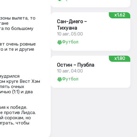
x1.62
зоны вылета, то
Сан-Диего –
тане
Тихуана
та по большому
10 авг, 05:00
Футбол
ет очень ровные
то и те и другие
x1.80
Остин – Пуэбла
10 авг, 04:00
мудрился
Футбол
вом круге Вест Хэм
 пять очных
чью (1:1) и два
ия к победе.
е против Лидса.
й сорокам, но
играть, чтобы