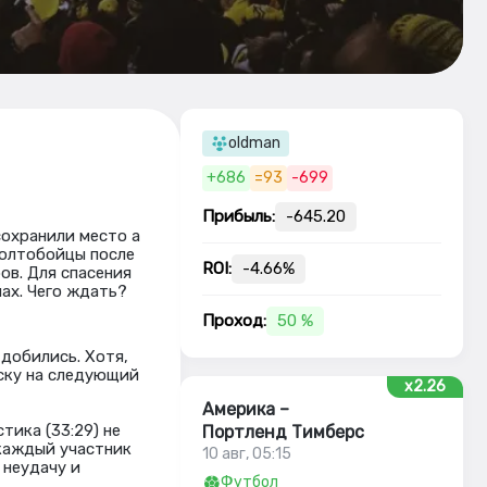
oldman
+686
=93
-699
Прибыль:
-645.20
сохранили место а
Молтобойцы после
ROI:
-4.66%
ов. Для спасения
ах. Чего ждать?
Проход:
50 %
 добились. Хотя,
иску на следующий
x2.26
Америка –
тика (33:29) не
Портленд Тимберс
 каждый участник
10 авг, 05:15
 неудачу и
Футбол