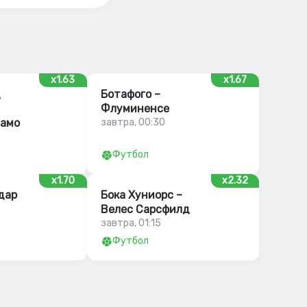
x1.63
x1.67
д
Ботафого –
Флуминенсе
амо
завтра, 00:30
Футбол
x1.70
x2.32
дар
Бока Хуниорс –
Велес Сарсфилд
завтра, 01:15
Футбол