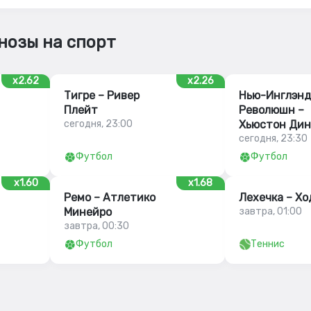
нозы на спорт
x2.62
x2.26
Тигре – Ривер
Нью-Инглэн
Плейт
Революшн –
сегодня, 23:00
Хьюстон Дин
сегодня, 23:30
Футбол
Футбол
x1.60
x1.68
Ремо – Атлетико
Лехечка – Хо
Минейро
завтра, 01:00
завтра, 00:30
Футбол
Теннис