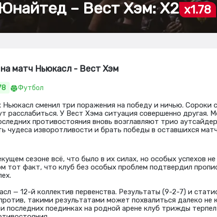
Юнайтед – Вест Хэм: Х2
x1.78
на матч Ньюкасл - Вест Хэм
78
Футбол
х Ньюкасл сменил три поражения на победу и ничью. Сороки 
ут расслабиться. У Вест Хэма ситуация совершенно другая. 
оследних противостояния вновь возглавляют трио аутсайдер
ть чудеса изворотливости и брать победы в оставшихся матч
кущем сезоне всё, что было в их силах, но особых успехов не
ом тот факт, что клуб без особых проблем подтвердил проп
пех.
сл — 12-й коллектив первенства. Результаты (9-2-7) и статис
против, такими результатами может похвалиться далеко не
ти последних поединках на родной арене клуб трижды терпел
отивостояния.