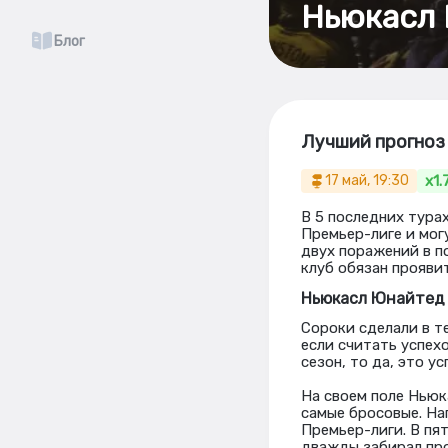
Ньюкасл 
Блог
Лучший прогноз 
x1.
17 май, 19:30
В 5 последних тура
Премьер-лиге и мог
двух поражений в п
клуб обязан прояви
Ньюкасл Юнайтед
Сороки сделали в те
если считать успех
сезон, то да, это ус
На своем поле Ньюка
самые бросовые. На
Премьер-лиги. В пя
дважды забирал пр