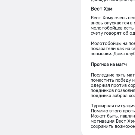
Вест Хэм
Вест Хэму очень не
вновь опускается в 
молотобойцев есть 
счету говорят об о
Молотобойцы на пол
показатели как на с
невысоки. Дома клуб
Прогноз на матч
Последние пять мат
поместить победу на
одержал против сор
поединков позволили
поединка забрал хозя
Турнирная ситуация
Помимо этого проти
Может быть, павлин
мотивация Вест Хэм
сохранить возможно