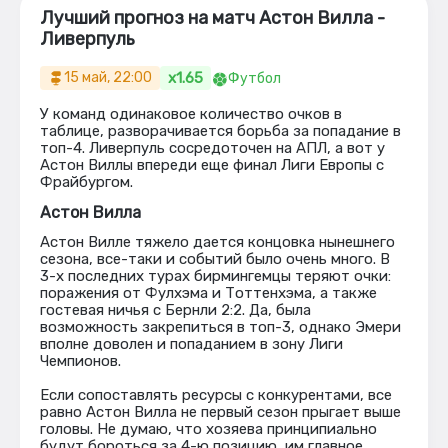
Лучший прогноз на матч Астон Вилла -
Ливерпуль
x1.65
15 май, 22:00
Футбол
У команд одинаковое количество очков в
таблице, разворачивается борьба за попадание в
топ-4. Ливерпуль сосредоточен на АПЛ, а вот у
Астон Виллы впереди еще финал Лиги Европы с
Фрайбургом.
Астон Вилла
Астон Вилле тяжело дается концовка нынешнего
сезона, все-таки и событий было очень много. В
3-х последних турах бирмингемцы теряют очки:
поражения от Фулхэма и Тоттенхэма, а также
гостевая ничья с Бернли 2:2. Да, была
возможность закрепиться в топ-3, однако Эмери
вполне доволен и попаданием в зону Лиги
Чемпионов.
Если сопоставлять ресурсы с конкурентами, все
равно Астон Вилла не первый сезон прыгает выше
головы. Не думаю, что хозяева принципиально
будут бороться за 4-ю позицию, им главное