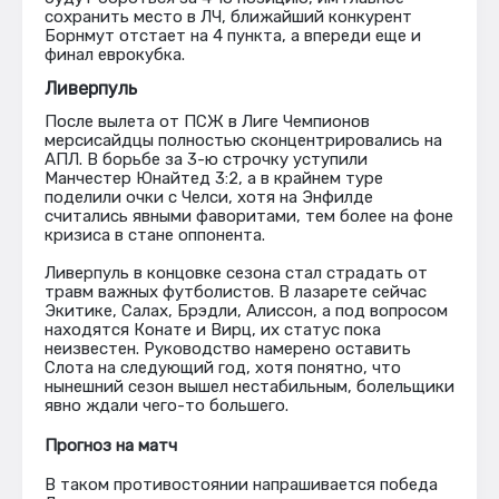
сохранить место в ЛЧ, ближайший конкурент
Борнмут отстает на 4 пункта, а впереди еще и
финал еврокубка.
Ливерпуль
После вылета от ПСЖ в Лиге Чемпионов
мерсисайдцы полностью сконцентрировались на
АПЛ. В борьбе за 3-ю строчку уступили
Манчестер Юнайтед 3:2, а в крайнем туре
поделили очки с Челси, хотя на Энфилде
считались явными фаворитами, тем более на фоне
кризиса в стане оппонента.
Ливерпуль в концовке сезона стал страдать от
травм важных футболистов. В лазарете сейчас
Экитике, Салах, Брэдли, Алиссон, а под вопросом
находятся Конате и Вирц, их статус пока
неизвестен. Руководство намерено оставить
Слота на следующий год, хотя понятно, что
нынешний сезон вышел нестабильным, болельщики
явно ждали чего-то большего.
Прогноз на матч
В таком противостоянии напрашивается победа