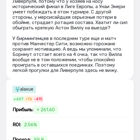
Ливерпуля, потому что у хозяев на носу
исторический финал в Лиге Европы, а Унаи Эмери
умеет побеждать в этом турнире. С другой
стороны, у мерсисайдцев серьезные потери в
обойме, страдает ротация состава. Хватит ли сил
обыграть крепкую Астон Виллу на выезде?
У бирмингемцев в последнем туре еще и матч
против Манчестер Сити, возможно горожане
сохранят мотивацию. А ведь мы упоминали, что
Борнмут отстает всего на 4 очка, так что Вилла
вообще не в том положении, чтобы спокойно
проиграть в оставшихся поединках. Поэтому
легкой прогулки для Ливерпуля здесь не вижу.
alaxue
+607
=76
-415
Прибыль:
+ 261.60
ROI:
2.56%
Проход:
59 %