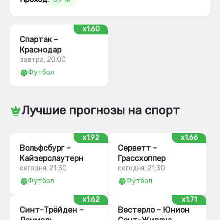
x1.60
Спартак –
Краснодар
завтра, 20:00
Футбол
Лучшие прогнозы на спорт
x1.92
x1.66
Вольфсбург –
Серветт –
Кайзерслаутерн
Грассхоппер
сегодня, 21:30
сегодня, 21:30
Футбол
Футбол
x1.62
x1.71
Синт-Трёйден –
Вестерло – Юнион