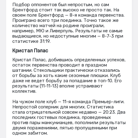
Подбор оппонентов был непростым, но сам
Брентфорд стоит так высоко не просто так. На
своем поле Брентфорд — 8-я команда первенства.
Проиграно всего три поединка. Точно такое же
количество матчей на родине проиграли,
например, МЮ и Ливерпуль. Результаты не самые
выдающиеся, но недоступные многим — 8-7-3 при
статистике 31:19.
Кристал Пэлас
Кристал Пэлас, добившись определенных успехов,
остаток первенства проводит в праздном
шатании. Стекольщики практически отказались
от борьбы за хоть какие сезонные плюшки. Клуб
даже не ведет борьбу за попадание в топ-10. Его
результаты (11-11-13) вполне устраивают
коллектив.
На чужом поле клуб — 11-я команда Премьер-лиги.
Непростой соперник для многих. Статистика
стала отрицательной совсем недавно — 20:23. Два
последних гостевых поединка, проведенных
против пары манкунианцев, пополнили результаты
двумя поражениями, пятью пропущенными при
одном забитом.