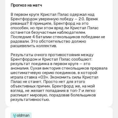
Прогноз на матч
В первом круге Кристал Пэлас одержал над
Брентфордом уверенную победу — 2:0. Время
реванша? В принципе, Брентфорд на это
способен, но при этом вряд ли Кристал Пэлас
останется безучастным наблюдателем.
Последние 4 баталии стекольщиков победами не
радовали. Это обстоятельство должно
расшевелить коллектив.
Результаты очного противостояния между
Брентфордом и Кристал Пэлас сообщают:
результат поединка в первом круге — это
аномалия. Сухая виктория стекольщиков прервала
шестиматчевую серию поединков, в которой
играла ставка «ОЗ». Экономить силы Кристал
Пэлас не станет. Просто нет для этого
объективных причин. Брентфорд же, на мой
взгляд, не желает попадания в топ-7 и легко
распишет мировую, порадовав болельщиков
результативностью.
oldman