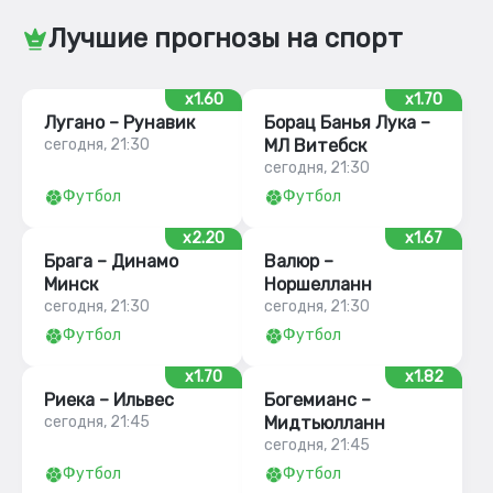
Лучшие прогнозы на спорт
x1.60
x1.70
Лугано – Рунавик
Борац Банья Лука –
сегодня, 21:30
МЛ Витебск
сегодня, 21:30
Футбол
Футбол
x2.20
x1.67
Брага – Динамо
Валюр –
Минск
Норшелланн
сегодня, 21:30
сегодня, 21:30
Футбол
Футбол
x1.70
x1.82
Риека – Ильвес
Богемианс –
сегодня, 21:45
Мидтьюлланн
сегодня, 21:45
Футбол
Футбол