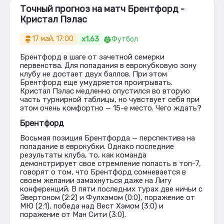
Точный прогноз на матч Брентфорд -
Кристал Пэлас
x1.63
17 май, 17:00
Футбол
Брентфорд в шаге от зачетной семерки
первенства. Для попадания в еврокубковую зону
клубу не достает двух баллов. При этом
Брентфорд еще умудряется проигрывать.
Кристал Пэлас медленно опустился во вторую
часть турнирной таблицы, но чувствует себя при
этом очень комфортно — 15-е место. Чего ждать?
Брентфорд
Восьмая позиция Брентфорда — перспектива на
попадание в еврокубки. Однако последние
результаты клуба, то, как команда
демонстрирует свое стремление попасть в топ-7,
говорят о том, что Брентфорд сомневается в
своем желании замахнуться даже на Лигу
конференций. В пяти последних турах две ничьи с
Эвертоном (2:2) и Фулхэмом (0:0), поражение от
МЮ (2:1), победа над Вест Хэмом (3:0) и
поражение от Ман Сити (3:0).