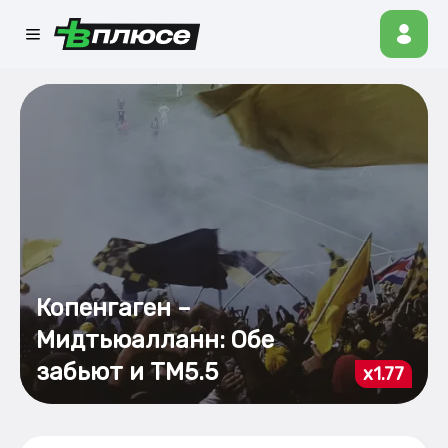
Копенгаген –
Мидтьюалланн: Обе
забьют и ТМ5.5
x1.77