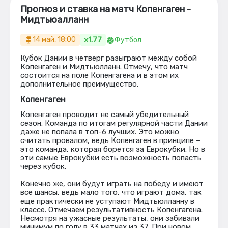
Прогноз и ставка на матч Копенгаген -
Мидтьюалланн
x1.77
14 май, 18:00
Футбол
Кубок Дании в четверг разыграют между собой
Копенгаген и Мидтьюлланн. Отмечу, что матч
состоится на поле Копенгагена и в этом их
дополнительное преимущество.
Копенгаген
Копенгаген проводит не самый убедительный
сезон. Команда по итогам регулярной части Дании
даже не попала в топ-6 лучших. Это можно
считать провалом, ведь Копенгаген в принципе –
это команда, которая борется за Еврокубки. Но в
эти самые Еврокубки есть возможность попасть
через кубок.
Конечно же, они будут играть на победу и имеют
все шансы, ведь мало того, что играют дома, так
еще практически не уступают Мидтьюлланну в
классе. Отмечаем результативность Копенгагена.
Несмотря на ужасные результаты, они забивали
минимум по голу в 33 матчах из 37. При новом