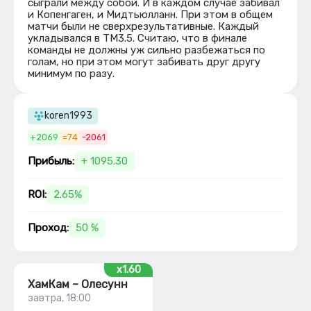
сыграли между собой. И в каждом случае забивал
и Копенгаген, и Мидтьюлланн. При этом в общем
матчи были не сверхрезультативные. Каждый
укладывался в ТМ3.5. Считаю, что в финале
команды не должны уж сильно разбежаться по
голам, но при этом могут забивать друг другу
минимум по разу.
koren1993
+2069
=74
-2061
Прибыль:
+ 1095.30
ROI:
2.65%
Проход:
50 %
x1.60
ХамКам – Олесунн
завтра, 18:00