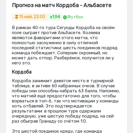
Прогноз на матч Кордоба - Альбасете
x1.94
15 май, 22:00
Футбол
В рамках 40-го тура Сегунды Кордоба на своём
поле сыграет против Альбасете. Хозяева
являются фаворитами этого матча, что
полностью заслуженно в силу отличной
последней статистики: шесть поединков подряд
команда побеждает. Соперник скромный, но
может дать отпор. Разберёмся, получится ли у
него это.
Кордоба
Кордоба занимает девятое место в турнирной
таблице, в активе 60 набранных очков. В случае
победы они способны набрать 63 балла. Напомню,
что матчей ещё предостаточно для того, чтобы
ворваться в топ-6, так что мотивации у команды
хоть отбавляй. Это подтверждается
результатами: в прошлом туре одержали
очередную, уже шестую победу подряд, на сей
раз обыграв Гранаду со счётом 1:0.
Это шестой поединок кряду, где команда