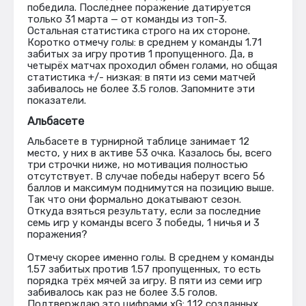
победила. Последнее поражение датируется
только 31 марта — от команды из топ-3.
Остальная статистика строго на их стороне.
Коротко отмечу голы: в среднем у команды 1.71
забитых за игру против 1 пропущенного. Да, в
четырёх матчах проходил обмен голами, но общая
статистика +/- низкая: в пяти из семи матчей
забивалось не более 3.5 голов. Запомните эти
показатели.
Альбасете
Альбасете в турнирной таблице занимает 12
место, у них в активе 53 очка. Казалось бы, всего
три строчки ниже, но мотивация полностью
отсутствует. В случае победы наберут всего 56
баллов и максимум поднимутся на позицию выше.
Так что они формально докатывают сезон.
Откуда взяться результату, если за последние
семь игр у команды всего 3 победы, 1 ничья и 3
поражения?
Отмечу скорее именно голы. В среднем у команды
1.57 забитых против 1.57 пропущенных, то есть
порядка трёх мячей за игру. В пяти из семи игр
забивалось как раз не более 3.5 голов.
Подтверждаю это цифрами xG: 1.12 созданных