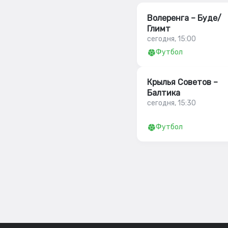
Волеренга – Буде/
Глимт
сегодня, 15:00
Футбол
Крылья Советов –
Балтика
сегодня, 15:30
Футбол