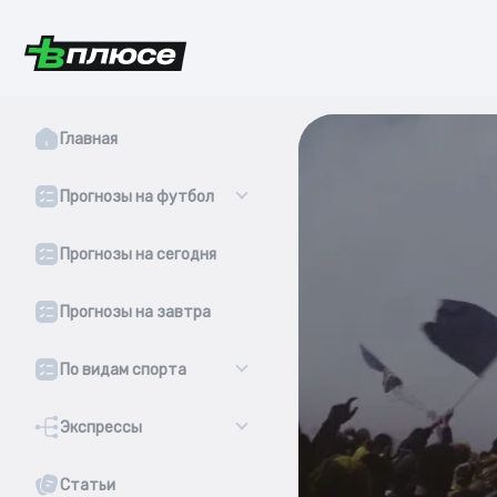
Главная
Прогнозы на футбол
Прогнозы на сегодня
Прогнозы на завтра
По видам спорта
Экспрессы
Статьи