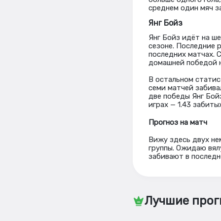
среднем один мяч за
Янг Бойз
Янг Бойз идёт на ш
сезоне. Последние 
последних матчах. 
домашней победой н
В остальном статист
семи матчей забивал
две победы Янг Бойз
играх — 1.43 забиты
Прогноз на матч
Вижу здесь двух не
группы. Ожидаю вял
забивают в последне
Лучшие прог