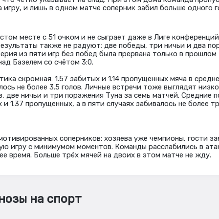
 игру, и лишь в одном матче соперник забил больше одного г
естом месте с 51 очком и не сыграет даже в Лиге конференци
результаты также не радуют: две победы, три ничьи и два по
Серия из пяти игр без побед была прервана только в прошлом
ад Базелем со счётом 3:0.
ика скромная: 1.57 забитых и 1.14 пропущенных мяча в средне
ось не более 3.5 голов. Личные встречи тоже выглядят низк
, две ничьи и три поражения Туна за семь матчей. Средние п
х и 1.37 пропущенных, а в пяти случаях забивалось не более т
мотивированных соперников: хозяева уже чемпионы, гости з
ую игру с минимумом моментов. Команды расслабились в ата
е время. Больше трёх мячей на двоих в этом матче не жду.
нозы на спорт