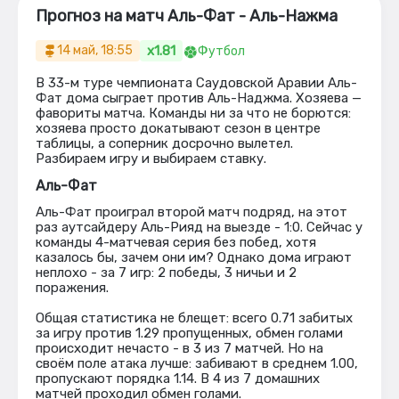
Прогноз на матч Аль-Фат - Аль-Нажма
x1.81
14 май, 18:55
Футбол
В 33-м туре чемпионата Саудовской Аравии Аль-
Фат дома сыграет против Аль-Наджма. Хозяева —
фавориты матча. Команды ни за что не борются:
хозяева просто докатывают сезон в центре
таблицы, а соперник досрочно вылетел.
Разбираем игру и выбираем ставку.
Аль-Фат
Аль-Фат проиграл второй матч подряд, на этот
раз аутсайдеру Аль-Рияд на выезде - 1:0. Сейчас у
команды 4-матчевая серия без побед, хотя
казалось бы, зачем они им? Однако дома играют
неплохо - за 7 игр: 2 победы, 3 ничьи и 2
поражения.
Общая статистика не блещет: всего 0.71 забитых
за игру против 1.29 пропущенных, обмен голами
происходит нечасто - в 3 из 7 матчей. Но на
своём поле атака лучше: забивают в среднем 1.00,
пропускают порядка 1.14. В 4 из 7 домашних
матчей проходил обмен голами.