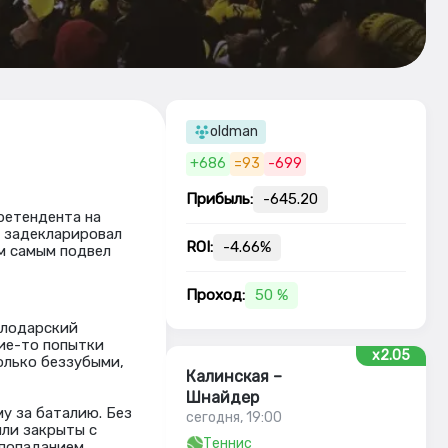
oldman
+686
=93
-699
Прибыль:
-645.20
ретендента на
й задекларировал
ROI:
-4.66%
м самым подвел
Проход:
50 %
влодарский
кие-то попытки
x2.05
олько беззубыми,
Калинская –
Шнайдер
у за баталию. Без
сегодня, 19:00
ыли закрыты с
Теннис
попаданием.