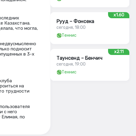
x1.60
последних
Рууд – Фонсека
е Казахстана.
сегодня, 18:00
лала, что могла,
Теннис
) недвусмысленно
олько подносит
x2.11
опущенных в 3-х
Таунсенд – Бенчич
сегодня, 19:00
Теннис
клуба
троиться на
что трудности
 пользователя
и с него
 Елимая, по