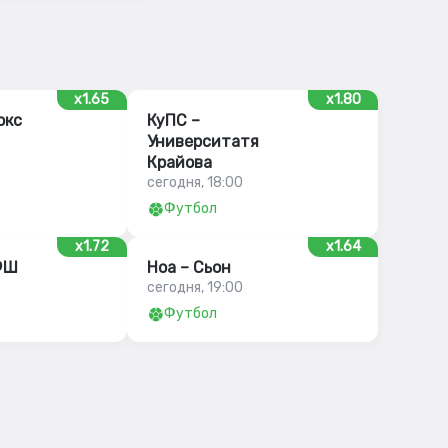
x1.65
x1.80
окс
КуПС –
Университатя
Крайова
сегодня, 18:00
Футбол
x1.72
x1.64
ФШ
Ноа – Сьон
сегодня, 19:00
Футбол