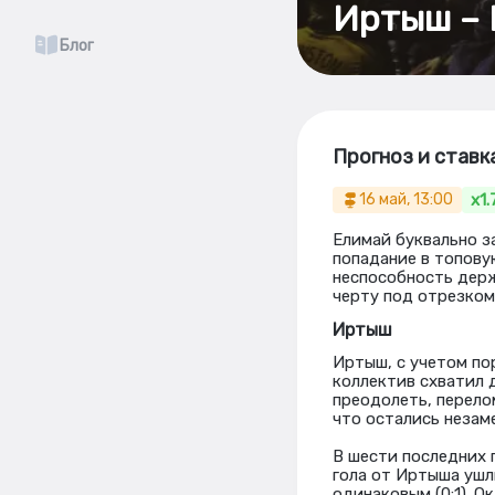
Иртыш – 
Блог
Прогноз и ставк
x1.
16 май, 13:00
Елимай буквально з
попадание в топову
неспособность держ
черту под отрезком
Иртыш
Иртыш, с учетом по
коллектив схватил 
преодолеть, перело
что остались незам
В шести последних 
гола от Иртыша ушл
одинаковым (0:1). 