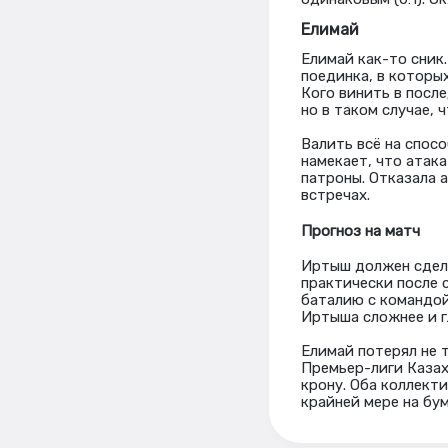
Елимай
Елимай как-то сник
поединка, в которы
Кого винить в посл
но в таком случае, 
Валить всё на спос
намекает, что атак
патроны. Отказала 
встречах.
Прогноз на матч
Иртыш должен сдела
практически после 
баталию с командой
Иртыша сложнее и г
Елимай потерял не 
Премьер-лиги Казах
крону.
Оба коллекти
крайней мере на бум