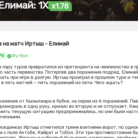
Елимай: 1Х
x1.78
а на матч Иртыш - Елимай
78
Футбол
а пару туров превратился из претендента на чемпионство в п
ю часть первенства. Потерпев два поражения подряд, Елима
ать при игре в долгую. Иртыш проиграл в прошлом туре и те
 в пять матчей — пять поражений из пяти. Чего ждать?
ражения от Кызылжара в Кубке, на серии из 6 поражений. Па
дизмораль в одну руку, кризис во вторую и не отпускает. Ка
мить текущую ситуацию предпринимались, но они были наст
еченными.
поединках Иртыш отметился тремя взятиями ворот, по одном
и с поля Актобе, Кайрат и Тобол. Эти три противостояния б
Окжетпес, Жетысу и кубковый Кызылжар отметились двойным 