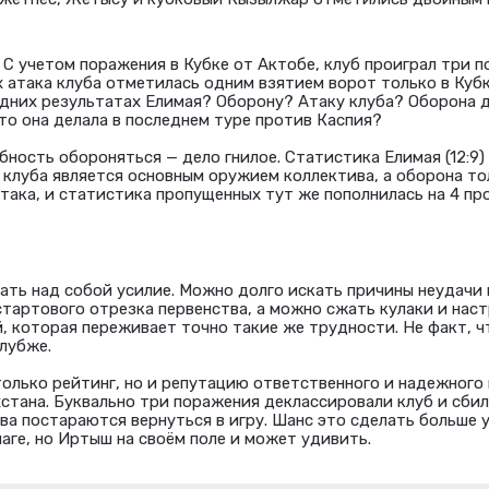
. С учетом поражения в Кубке от Актобе, клуб проиграл три 
х атака клуба отметилась одним взятием ворот только в Кубк
едних результатах Елимая? Оборону? Атаку клуба? Оборона де
что она делала в последнем туре против Каспия?
обность обороняться — дело гнилое. Статистика Елимая (12:9
а клуба является основным оружием коллектива, а оборона т
атака, и статистика пропущенных тут же пополнилась на 4 пр
ть над собой усилие. Можно долго искать причины неудачи 
стартового отрезка первенства, а можно сжать кулаки и нас
, которая переживает точно такие же трудности. Не факт, 
лубже.
только рейтинг, но и репутацию ответственного и надежного
стана. Буквально три поражения деклассировали клуб и сбил
ва постараются вернуться в игру. Шанс это сделать больше у
аге, но Иртыш на своём поле и может удивить.