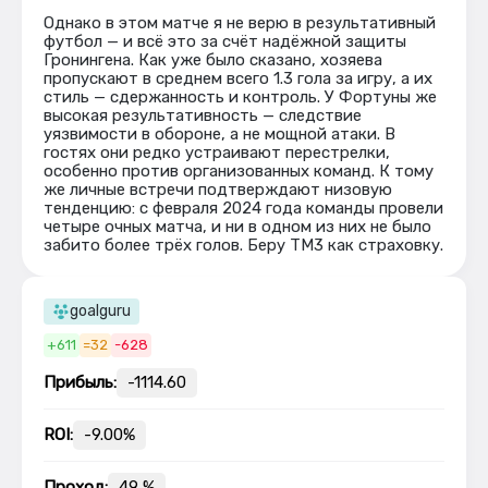
Однако в этом матче я не верю в результативный
футбол — и всё это за счёт надёжной защиты
Гронингена. Как уже было сказано, хозяева
пропускают в среднем всего 1.3 гола за игру, а их
стиль — сдержанность и контроль. У Фортуны же
высокая результативность — следствие
уязвимости в обороне, а не мощной атаки. В
гостях они редко устраивают перестрелки,
особенно против организованных команд. К тому
же личные встречи подтверждают низовую
тенденцию: с февраля 2024 года команды провели
четыре очных матча, и ни в одном из них не было
забито более трёх голов. Беру ТМ3 как страховку.
goalguru
+611
=32
-628
Прибыль:
-1114.60
ROI:
-9.00%
Проход:
49 %