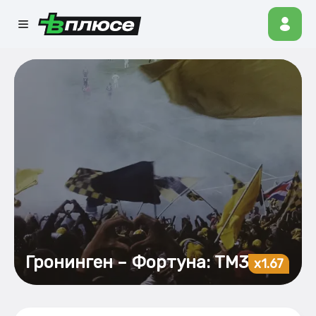
Гронинген – Фортуна: ТМ3
x1.67