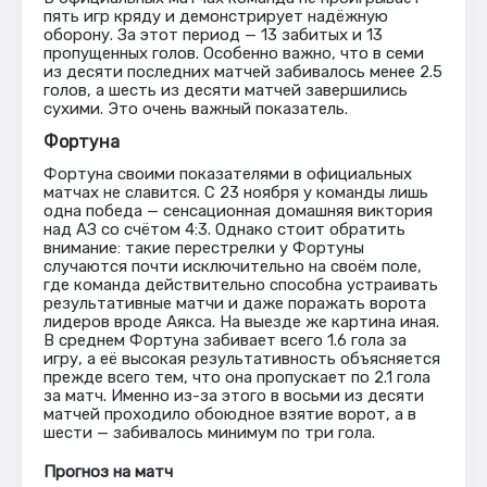
пять игр кряду и демонстрирует надёжную
оборону. За этот период — 13 забитых и 13
пропущенных голов. Особенно важно, что в семи
из десяти последних матчей забивалось менее 2.5
голов, а шесть из десяти матчей завершились
сухими. Это очень важный показатель.
Фортуна
Фортуна своими показателями в официальных
матчах не славится. С 23 ноября у команды лишь
одна победа — сенсационная домашняя виктория
над АЗ со счётом 4:3. Однако стоит обратить
внимание: такие перестрелки у Фортуны
случаются почти исключительно на своём поле,
где команда действительно способна устраивать
результативные матчи и даже поражать ворота
лидеров вроде Аякса. На выезде же картина иная.
В среднем Фортуна забивает всего 1.6 гола за
игру, а её высокая результативность объясняется
прежде всего тем, что она пропускает по 2.1 гола
за матч. Именно из-за этого в восьми из десяти
матчей проходило обоюдное взятие ворот, а в
шести — забивалось минимум по три гола.
Прогноз на матч