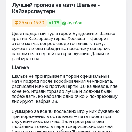
Лучший прогноз на матч Шальке -
Кайзерслаутерн
x1.75
25 янв, 15:30
Футбол
Девятнадцатый тур второй Бундеслиги: Шальке
против Кайзерслаутерна. Хозяева — фаворит
этого матча, вопрос сводится лишь к тому,
сумеют ли они победить, поскольку соперник
находится в первой пятёрке лучших. Давайте
разбираться.
Шальке
Шальке не проигрывает второй официальный
матч подряд после возобновления чемпионата:
расписали ничью против Герты 0:0 на выезде, где,
конечно, играли гораздо лучше и должны были
побеждать, но набрали одно очко и по-прежнему
лидируют, набрав 38.
Суммарно за все 10 последних игр у них буквально
три поражения, в остальном — пять побед при
двух ничейных матчах. Да, и проиграли они
глобально только в паре товарищеских матчей.
Смотрится неплохо: забили 10 мячей за всё это