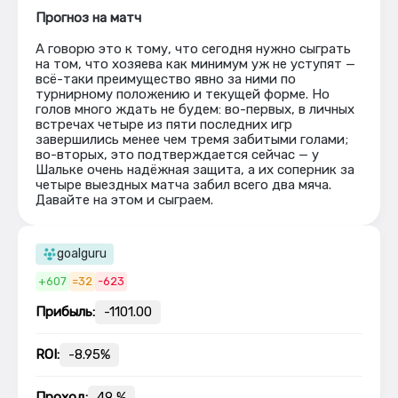
Прогноз на матч
А говорю это к тому, что сегодня нужно сыграть
на том, что хозяева как минимум уж не уступят —
всё-таки преимущество явно за ними по
турнирному положению и текущей форме. Но
голов много ждать не будем: во-первых, в личных
встречах четыре из пяти последних игр
завершились менее чем тремя забитыми голами;
во-вторых, это подтверждается сейчас — у
Шальке очень надёжная защита, а их соперник за
четыре выездных матча забил всего два мяча.
Давайте на этом и сыграем.
goalguru
+607
=32
-623
Прибыль:
-1101.00
ROI:
-8.95%
Проход:
49 %