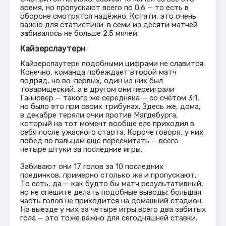
время, но пропускают всего по 0.6 — то есть в
обороне смотрятся надёжно. Кстати, это очень
важно для статистики: в семи из десяти матчей
забивалось не больше 2.5 мячей.
Кайзерслаутерн
Кайзерслаутерн подобными цифрами не славится.
Конечно, команда побеждает второй матч
подряд, но во-первых, один из них был
товарищеский, а в другом они переиграли
Ганновер — такого же середняка — со счётом 3:1,
но было это при своих трибунах. Здесь же, дома,
в декабре теряли очки против Магдебурга,
который на тот момент вообще еле приходил в
себя после ужасного старта. Короче говоря, у них
побед по пальцам ещё пересчитать — всего
четыре штуки за последние игры.
Забивают они 17 голов за 10 последних
поединков, примерно столько же и пропускают.
То есть, да — как будто бы матч результативный,
но не спешите делать подобные выводы: большая
часть голов не приходится на домашний стадион.
На выезде у них за четыре игры всего два забитых
гола — это тоже важно для сегодняшней ставки.