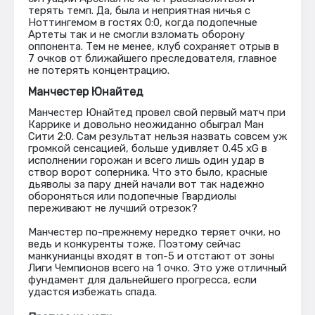
терять темп. Да, была и неприятная ничья с
Ноттингемом в гостях 0:0, когда подопечные
Артеты так и не смогли взломать оборону
оппонента. Тем не менее, клуб сохраняет отрыв в
7 очков от ближайшего преследователя, главное
не потерять концентрацию.
Манчестер Юнайтед
Манчестер Юнайтед провел свой первый матч при
Каррике и довольно неожиданно обыграл Ман
Сити 2:0. Сам результат нельзя назвать совсем уж
громкой сенсацией, больше удивляет 0.45 xG в
исполнении горожан и всего лишь один удар в
створ ворот соперника. Что это было, красные
дьяволы за пару дней начали вот так надежно
обороняться или подопечные Гвардиолы
переживают не лучший отрезок?
Манчестер по-прежнему нередко теряет очки, но
ведь и конкуренты тоже. Поэтому сейчас
манкунианцы входят в топ-5 и отстают от зоны
Лиги Чемпионов всего на 1 очко. Это уже отличный
фундамент для дальнейшего прогресса, если
удастся избежать спада.