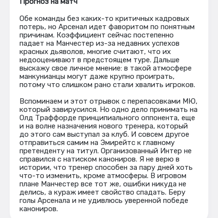
Прогноз на матч
Обе команды без каких-то критичных кадровых
потерь, но Арсенал идет фаворитом по понятным
причинам. Коэффициент сейчас постепенно
падает на Манчестер из-за недавних успехов
красных дьяволов, многие считают, что их
недооценивают в предстоящем туре. Дальше
выскажу свое личное мнение: в такой атмосфере
манкунианцы могут даже крупно проиграть,
потому что слишком рано стали хвалить игроков.
Вспоминаем и этот отрывок с перепасовками МЮ,
который завирусился. Но одно дело принимать на
Олд Траффорде принципиального оппонента, еще
и на волне назначения нового тренера, который
до этого сам выступал за клуб. И совсем другое
отправиться самим на Эмирейтс к главному
претенденту на титул. Организованный Интер не
справился с натиском канониров. Я не верю в
истории, что тренер способен за пару дней хоть
что-то изменить, кроме атмосферы. В игровом
плане Манчестер все тот же, ошибки никуда не
делись, а кураж имеет свойство спадать. Беру
голы Арсенала и не удивлюсь уверенной победе
канониров.