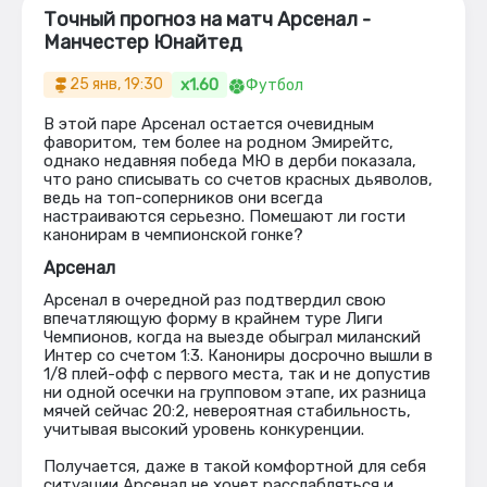
Точный прогноз на матч Арсенал -
Манчестер Юнайтед
x1.60
25 янв, 19:30
Футбол
В этой паре Арсенал остается очевидным
фаворитом, тем более на родном Эмирейтс,
однако недавняя победа МЮ в дерби показала,
что рано списывать со счетов красных дьяволов,
ведь на топ-соперников они всегда
настраиваются серьезно. Помешают ли гости
канонирам в чемпионской гонке?
Арсенал
Арсенал в очередной раз подтвердил свою
впечатляющую форму в крайнем туре Лиги
Чемпионов, когда на выезде обыграл миланский
Интер со счетом 1:3. Канониры досрочно вышли в
1/8 плей-офф с первого места, так и не допустив
ни одной осечки на групповом этапе, их разница
мячей сейчас 20:2, невероятная стабильность,
учитывая высокий уровень конкуренции.
Получается, даже в такой комфортной для себя
ситуации Арсенал не хочет расслабляться и