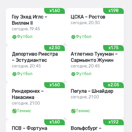
x1.60
x1.98
Гоу Эхед Иглс –
ЦСКА – Ростов
Виллем II
сегодня, 20:30
сегодня, 19:45
Футбол
Футбол
x2.50
x1.75
Депортиво Риестра
Атлетико Тукуман –
– Эстудиантес
Сармьенто Жунин
сегодня, 20:45
сегодня, 20:45
Футбол
Футбол
x1.60
x2.05
Риндеркнех –
Пегула – Шнайдер
Накасима
сегодня, 21:00
сегодня, 21:00
Теннис
Теннис
x1.60
x1.92
ПСВ – Фортуна
Вольфсбург –