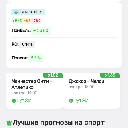
drawcatcher
+863
=85
-789
Прибыль:
+ 23.50
ROI:
0.14%
Проход:
52 %
x1.82
x1.65
Манчестер Сити –
Джохор – Челси
Атлетико
завтра, 15:00
завтра, 14:00
Футбол
Футбол
Лучшие прогнозы на спорт