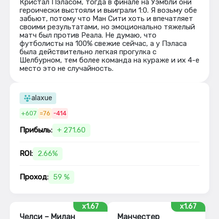
Кристал Пэласом, тогда в финале на Уэмбли они
героически выстояли и выиграли 1:0. Я возьму обе
забьют, потому что Ман Сити хоть и впечатляет
своими результатами, но эмоционально тяжелый
матч был против Реала. Не думаю, что
футболисты на 100% свежие сейчас, а у Пэласа
была действительно легкая прогулка с
Шелбурном, тем более команда на кураже и их 4-е
место это не случайность.
alaxue
+607
=76
-414
Прибыль:
+ 271.60
ROI:
2.66%
Проход:
59 %
x1.67
x1.67
Челси – Милан
Манчестер