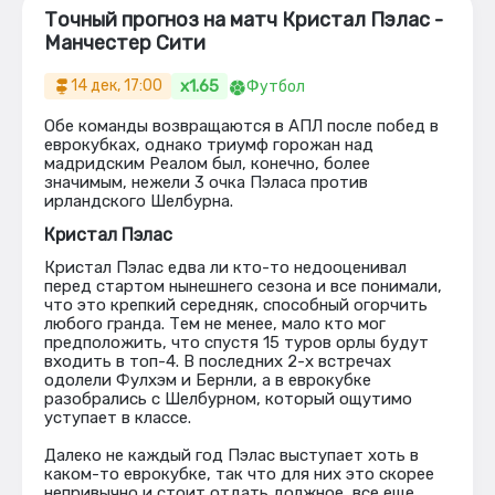
Точный прогноз на матч Кристал Пэлас -
Манчестер Сити
x1.65
14 дек, 17:00
Футбол
Обе команды возвращаются в АПЛ после побед в
еврокубках, однако триумф горожан над
мадридским Реалом был, конечно, более
значимым, нежели 3 очка Пэласа против
ирландского Шелбурна.
Кристал Пэлас
Кристал Пэлас едва ли кто-то недооценивал
перед стартом нынешнего сезона и все понимали,
что это крепкий середняк, способный огорчить
любого гранда. Тем не менее, мало кто мог
предположить, что спустя 15 туров орлы будут
входить в топ-4. В последних 2-х встречах
одолели Фулхэм и Бернли, а в еврокубке
разобрались с Шелбурном, который ощутимо
уступает в классе.
Далеко не каждый год Пэлас выступает хоть в
каком-то еврокубке, так что для них это скорее
непривычно и стоит отдать должное, все еще