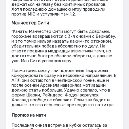
держаться на плаву без критичных провалов.
Хотя последнюю домашнюю игру проводили
против МЮ и уступили там 1:2.
Манчестер Сити
Фанаты Манчестер Сити могут быть довольны,
горожане возвращаются с 3-я очками с Бернабеу,
и это точно нельзя назвать каким-то отскоком,
убедительная победа абсолютно по делу. На
старте поединка мадридцы взвинтили темп, но
достаточно быстро сбавили обороты, а дальше
уже Ман Сити успокоил игру.
Посмотрим, смогут ли подопечные Гвардиолы
конкурировать сразу на несколько направлений. В
АПЛ они остаются в чемпионской гонке, еще и
после осечки Арсенала наверняка мотивации
должно стать побольше. Удачно совпало, что в
форме Шерки, Рейндерс, Фоден вернулся,
Холланд вообще не сбавляет. Если так будет и
дальше, то это серьезные претенденты на титул.
Прогноз на матч
Последняя очная встреча в кубке осталась за