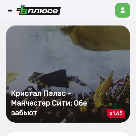
Кристал Пэлас –
Манчестер Сити: Обе
забьют
x1.65