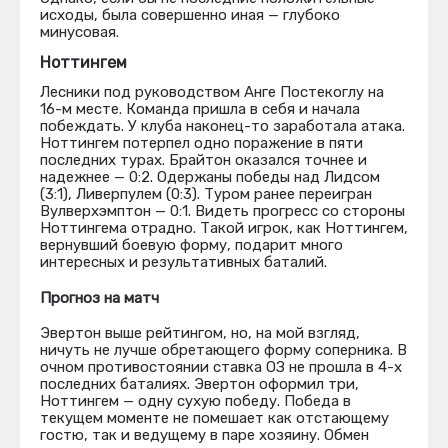
исходы, была совершенно иная — глубоко
минусовая.
Ноттингем
Лесники под руководством Анге Постекоглу на
16-м месте. Команда пришла в себя и начала
побеждать. У клуба наконец-то заработала атака.
Ноттингем потерпел одно поражение в пяти
последних турах. Брайтон оказался точнее и
надежнее — 0:2. Одержаны победы над Лидсом
(3:1), Ливерпулем (0:3). Туром ранее переигран
Вулверхэмптон — 0:1. Видеть прогресс со стороны
Ноттингема отрадно. Такой игрок, как Ноттингем,
вернувший боевую форму, подарит много
интересных и результативных баталий.
Прогноз на матч
Эвертон выше рейтингом, но, на мой взгляд,
ничуть не лучше обретающего форму соперника. В
очном противостоянии ставка ОЗ не прошла в 4-х
последних баталиях. Эвертон оформил три,
Ноттингем — одну сухую победу. Победа в
текущем моменте не помешает как отстающему
гостю, так и ведущему в паре хозяину. Обмен