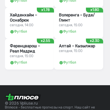
Футбол
Футбол
x1.78
x1.80
Хайденхайм –
Волеренга – Буде/
Оснабрюк
Глимт
сегодня, 14:00
сегодня, 15:00
Футбол
Футбол
x2.55
x2.30
Ференцварош –
Алтай – Кызылжар
Реал Мадрид
сегодня, 15:00
сегодня, 15:00
Футбол
Футбол
© 2026 Vpliuse.ru
Вплюсе - бесплатные прогнозы на спорт. Наш сайт не