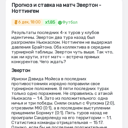
Прогноз и ставка на матч Эвертон -
Ноттингем
x1.85
6 дек, 18:00
Футбол
Результаты последних 4-х туров у клубов
идентичны. Эвертон два тура назад был
разгромлен Ньюкаслом. Ноттингем не выдержал
давления Брайтона. Оба коллектива в середине
турнирной таблицы. Эвертон чуть выше. Так что,
как ни крути, этот матч — встреча прямых
конкурентов. Чего ждать?
Эвертон
Ириски Дэвида Мойеса в последних
противостояниях изрядно поправили свое
турнирное положение. В пяти последних турах
только одно поражение. Не справились с атакой
Ньюкасла — 1:4. Зато из положительного: одна
ничья и три победы. Сняли скальп с Фулхэма (2:0),
отрезвили МЮ (0:1), а в последнем выступлении
прищемили Борнмут (0:1). Пять туров назад не
проиграли Сандерленду на его территории — 1:1.
Статистика команды отрицательная — 15:17.
Однако, если бы не последние положительные