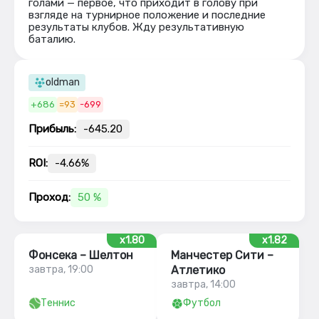
голами — первое, что приходит в голову при
взгляде на турнирное положение и последние
результаты клубов. Жду результативную
баталию.
oldman
+686
=93
-699
Прибыль:
-645.20
ROI:
-4.66%
Проход:
50 %
x1.80
x1.82
Фонсека – Шелтон
Манчестер Сити –
завтра, 19:00
Атлетико
завтра, 14:00
Теннис
Футбол