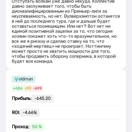
Отступать волкам уже давно некуда. Коллектив
давно заслуживает того, чтобы быть
дисквалифицированным из Премьер-лиги за
неуспеваемость, но нет. Вулверхэмптон останется
в ней до последнего тура, где и дальше будет
оставаться посмешищем. Или нет? Вот нет ни
единой позитивной зацепки за то, что сегодня
хозяин покажет хоть что-то вразумительное, но
все же я рискну и сделаю ставку на то, что
«ходячий мертвец» не проиграет. Ноттингему
может просто не хватить мощности для того,
чтобы продавить оборону соперника, в которой
будет вся команда.
oldman
+686
=93
-699
Прибыль:
-645.20
ROI:
-4.66%
Проход:
50 %