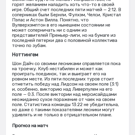
горят желанием наладить хоть что-то в своей
игре. Общий счет последних пяти матчей — 2:12. В
соперниках были Бернли, Фулхэм, Челси, Кристал
Пэлас и Астон Вилла. Понятно, что
Вулверхэмптон в его нынешнем состоянии не
может соперничать ни с одним из
представителей Премьер-лиги, но на бумаге из
последней пятерки два с половиной коллектива
точно по зубам.
Ноттингем
Шон Дайч со своими лесниками справляется пока
на троечку. Клуб нестабилен и может как
проиграть поединок, так и выиграет его на
ровном месте. Из пяти последних туров стоит
отметить победу над Лидсом на своем поле (3:1)
и, особенно, викторию над Ливерпулем на его
поле — 0:3. После виктории над мерсисайдцами
неожиданно сухое поражение от чаек на своем
поле. Статистика команды 13:22 не убедительна,
но даже с такими показателями лесники могут
удивлять и не только в отрицательном плане.
Прогноз на матч