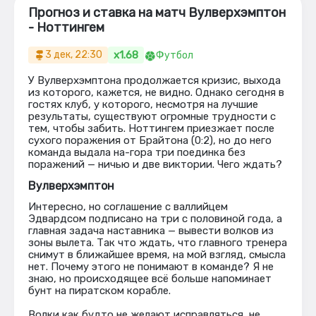
Прогноз и ставка на матч Вулверхэмптон
- Ноттингем
x1.68
3 дек, 22:30
Футбол
У Вулверхэмптона продолжается кризис, выхода
из которого, кажется, не видно. Однако сегодня в
гостях клуб, у которого, несмотря на лучшие
результаты, существуют огромные трудности с
тем, чтобы забить. Ноттингем приезжает после
сухого поражения от Брайтона (0:2), но до него
команда выдала на-гора три поединка без
поражений — ничью и две виктории. Чего ждать?
Вулверхэмптон
Интересно, но соглашение с валлийцем
Эдвардсом подписано на три с половиной года, а
главная задача наставника — вывести волков из
зоны вылета. Так что ждать, что главного тренера
снимут в ближайшее время, на мой взгляд, смысла
нет. Почему этого не понимают в команде? Я не
знаю, но происходящее всё больше напоминает
бунт на пиратском корабле.
Волки как будто не желают исправляться, не