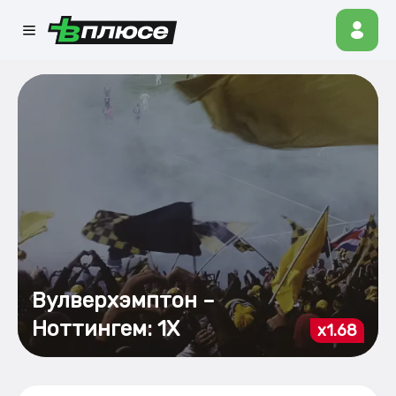
Вулверхэмптон –
Ноттингем: 1Х
x1.68