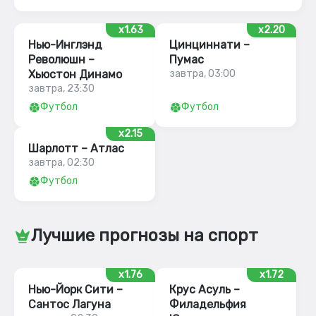
x1.63
x2.20
Нью-Инглэнд
Цинциннати –
Революшн –
Пумас
Хьюстон Динамо
завтра, 03:00
завтра, 23:30
Футбол
Футбол
x2.15
Шарлотт – Атлас
завтра, 02:30
Футбол
Лучшие прогнозы на спорт
x1.76
x1.72
Нью-Йорк Сити –
Крус Асуль –
Сантос Лагуна
Филадельфия