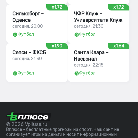
x1.72
x1.72
Силькеборг –
ЧФР Клуж –
Оденсе
Университатя Клуж
сегодня, 20:00
сегодня, 21:30
Футбол
Футбол
x1.90
x1.64
Сепси – ФКСБ
Санта Клара –
сегодня, 21:30
Насьонал
сегодня, 22:15
Футбол
Футбол
© 2026 Vpliuse.ru
Вплюсе - бесплатные прогнозы на спорт. Наш сайт не
организует игры на деньги и носит информационный