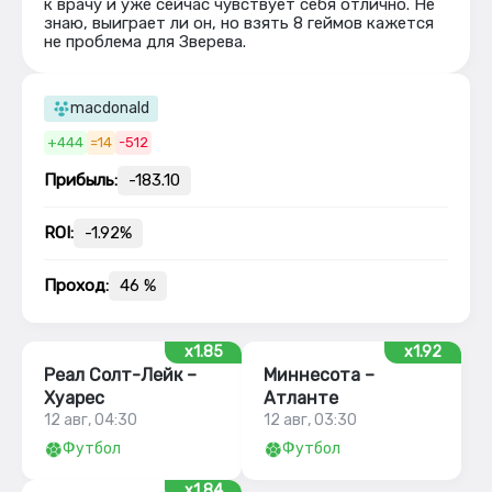
к врачу и уже сейчас чувствует себя отлично. Не
знаю, выиграет ли он, но взять 8 геймов кажется
не проблема для Зверева.
macdonald
+444
=14
-512
Прибыль:
-183.10
ROI:
-1.92%
Проход:
46 %
x1.85
x1.92
Реал Солт-Лейк –
Миннесота –
Хуарес
Атланте
12 авг, 04:30
12 авг, 03:30
Футбол
Футбол
x1.84