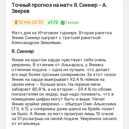
Точный прогноз на матч Я. Синнер - А.
Зверев
x1.72
12 ноя, 22:30
Теннис
Матч дня на Итоговом турнире. Вторая ракетка
Янник Синнер сыграет с третьей ракеткой
Александром Зверевым.
Я. Синнер
Янник на крытом харде чувствует себя очень
уверенно. В отличие от Алькараса, у Янника
отличная подача — одна из лучших, что делает
его ещё более грозным соперником. За этот сезон
Янник на харде выигрывает 92,4 % геймов на
своём мяче — больше всех. На первом мяче
забирает 80,8 %, а на втором — 59,4 % по обоим
показателям он лидер, ещё надо понимать, что в
помещении цифры могут быть и выше. Начал
Янник крайне уверенно — обыграл Оже-Альяссима
(7:5, 6:1), у соперника даже шанса на брейк-поинт
не было. А Янник за матч проиграл лишь 10 очков
за 51 розыгрыш на своей подаче. Уверенное начало
от итальянца.