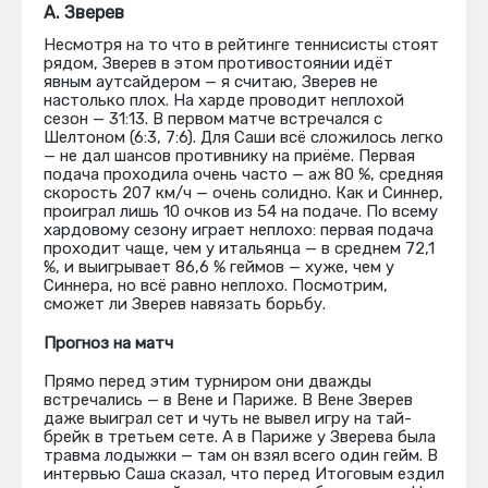
А. Зверев
Несмотря на то что в рейтинге теннисисты стоят
рядом, Зверев в этом противостоянии идёт
явным аутсайдером — я считаю, Зверев не
настолько плох. На харде проводит неплохой
сезон — 31:13. В первом матче встречался с
Шелтоном (6:3, 7:6). Для Саши всё сложилось легко
— не дал шансов противнику на приёме. Первая
подача проходила очень часто — аж 80 %, средняя
скорость 207 км/ч — очень солидно. Как и Синнер,
проиграл лишь 10 очков из 54 на подаче. По всему
хардовому сезону играет неплохо: первая подача
проходит чаще, чем у итальянца — в среднем 72,1
%, и выигрывает 86,6 % геймов — хуже, чем у
Синнера, но всё равно неплохо. Посмотрим,
сможет ли Зверев навязать борьбу.
Прогноз на матч
Прямо перед этим турниром они дважды
встречались — в Вене и Париже. В Вене Зверев
даже выиграл сет и чуть не вывел игру на тай-
брейк в третьем сете. А в Париже у Зверева была
травма лодыжки — там он взял всего один гейм. В
интервью Саша сказал, что перед Итоговым ездил