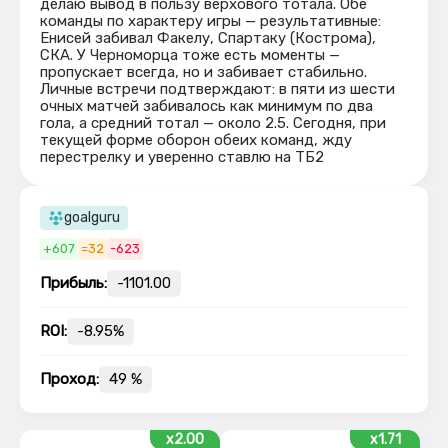
делаю вывод в пользу верхового тотала. Обе
команды по характеру игры — результативные:
Енисей забивал Факелу, Спартаку (Кострома),
СКА. У Черноморца тоже есть моменты —
пропускает всегда, но и забивает стабильно.
Личные встречи подтверждают: в пяти из шести
очных матчей забивалось как минимум по два
гола, а средний тотал — около 2.5. Сегодня, при
текущей форме оборон обеих команд, жду
перестрелку и уверенно ставлю на ТБ2
goalguru
+607
=32
-623
Прибыль:
-1101.00
ROI:
-8.95%
Проход:
49 %
x2.00
x1.71