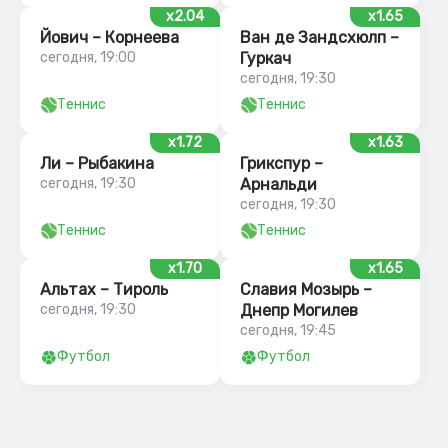
x2.04
x1.65
Йович – Корнеева
Ван де Зандсхюлп –
сегодня, 19:00
Гуркач
сегодня, 19:30
Теннис
Теннис
x1.72
x1.63
Ли – Рыбакина
Грикспур –
сегодня, 19:30
Арнальди
сегодня, 19:30
Теннис
Теннис
x1.70
x1.65
Альтах – Тироль
Славия Мозырь –
сегодня, 19:30
Днепр Могилев
сегодня, 19:45
Футбол
Футбол