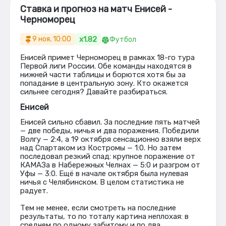
Ставка и прогноз на матч Енисей -
Черноморец
x1.82
9 ноя, 10:00
Футбол
Енисей примет Черноморец в рамках 18-го тура
Первой лиги России. Обе команды находятся в
нижней части таблицы и борются хотя бы за
попадание в центральную зону. Кто окажется
сильнее сегодня? Давайте разбираться.
Енисей
Енисей сильно сбавил. За последние пять матчей
— две победы, ничья и два поражения. Победили
Волгу — 2:4, а 19 октября сенсационно взяли верх
над Спартаком из Костромы — 1:0. Но затем
последовал резкий спад: крупное поражение от
КАМАЗа в Набережных Челнах — 5:0 и разгром от
Уфы — 3:0. Ещё в начале октября была нулевая
ничья с Челябинском. В целом статистика не
радует.
Тем не менее, если смотреть на последние
результаты, то по тоталу картина неплохая: в
среднем по одному забитому и по два