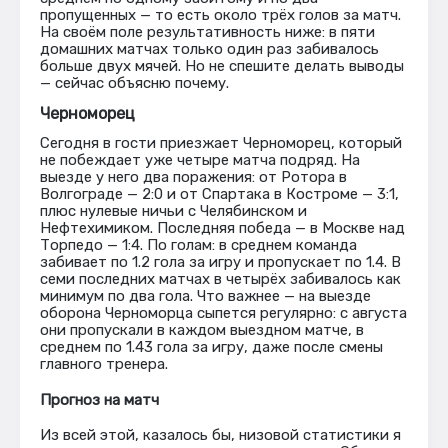
пропущенных — то есть около трёх голов за матч.
На своём поле результативность ниже: в пяти
домашних матчах только один раз забивалось
больше двух мячей. Но не спешите делать выводы
— сейчас объясню почему.
Черноморец
Сегодня в гости приезжает Черноморец, который
не побеждает уже четыре матча подряд. На
выезде у него два поражения: от Ротора в
Волгограде — 2:0 и от Спартака в Костроме — 3:1,
плюс нулевые ничьи с Челябинском и
Нефтехимиком. Последняя победа — в Москве над
Торпедо — 1:4. По голам: в среднем команда
забивает по 1.2 гола за игру и пропускает по 1.4. В
семи последних матчах в четырёх забивалось как
минимум по два гола. Что важнее — на выезде
оборона Черноморца сыпется регулярно: с августа
они пропускали в каждом выездном матче, в
среднем по 1.43 гола за игру, даже после смены
главного тренера.
Прогноз на матч
Из всей этой, казалось бы, низовой статистики я