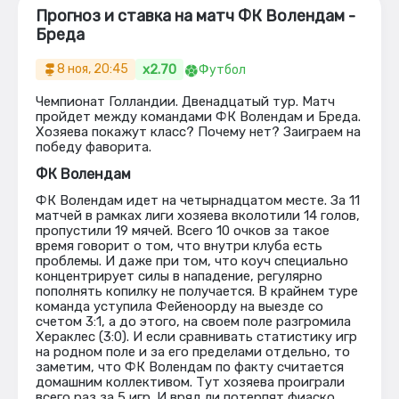
Прогноз и ставка на матч ФК Волендам -
Бреда
x2.70
8 ноя, 20:45
Футбол
Чемпионат Голландии. Двенадцатый тур. Матч
пройдет между командами ФК Волендам и Бреда.
Хозяева покажут класс? Почему нет? Заиграем на
победу фаворита.
ФК Волендам
ФК Волендам идет на четырнадцатом месте. За 11
матчей в рамках лиги хозяева вколотили 14 голов,
пропустили 19 мячей. Всего 10 очков за такое
время говорит о том, что внутри клуба есть
проблемы. И даже при том, что коуч специально
концентрирует силы в нападение, регулярно
пополнять копилку не получается. В крайнем туре
команда уступила Фейеноорду на выезде со
счетом 3:1, а до этого, на своем поле разгромила
Хераклес (3:0). И если сравнивать статистику игр
на родном поле и за его пределами отдельно, то
заметим, что ФК Волендам по факту считается
домашним коллективом. Тут хозяева проиграли
всего раз за 5 игр. И вряд ли потерпят фиаско