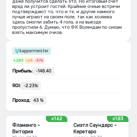
даже получится сделать это. Но итоговый счет
вряд ли устроит гостей. Крайние очные встречи
подтверждают то, что и те, и другие намного
лучше играют на своем поле, так как хозяева
здесь смогли забить 4 гола, а на выезде
пропустили 6. Думаю, что ФК Волендам по силам
взять максимум очков.
kappermeister
+289
=28
-376
Прибыль:
-148.40
ROI:
-2.23%
Проход:
43 %
x1.62
x1.83
Фламенго –
Сиэтл Саундерс –
Витория
Керетаро