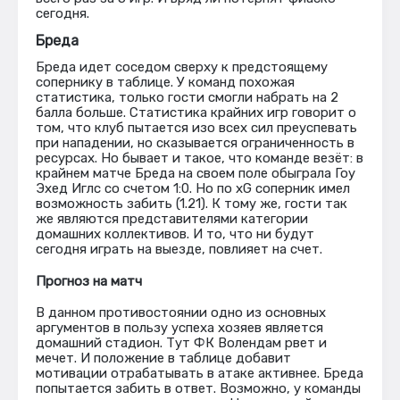
сегодня.
Бреда
Бреда идет соседом сверху к предстоящему
сопернику в таблице. У команд похожая
статистика, только гости смогли набрать на 2
балла больше. Статистика крайних игр говорит о
том, что клуб пытается изо всех сил преуспевать
при нападении, но сказывается ограниченность в
ресурсах. Но бывает и такое, что команде везёт: в
крайнем матче Бреда на своем поле обыграла Гоу
Эхед Иглс со счетом 1:0. Но по xG соперник имел
возможность забить (1.21). К тому же, гости так
же являются представителями категории
домашних коллективов. И то, что ни будут
сегодня играть на выезде, повлияет на счет.
Прогноз на матч
В данном противостоянии одно из основных
аргументов в пользу успеха хозяев является
домашний стадион. Тут ФК Волендам рвет и
мечет. И положение в таблице добавит
мотивации отрабатывать в атаке активнее. Бреда
попытается забить в ответ. Возможно, у команды