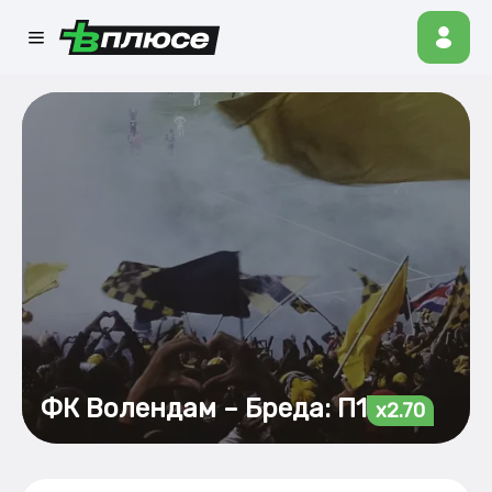
ФК Волендам – Бреда: П1
x2.70