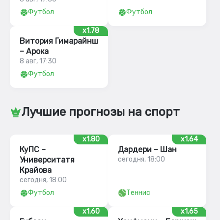
Футбол
Футбол
x1.78
Витория Гимарайнш
– Арока
8 авг, 17:30
Футбол
Лучшие прогнозы на спорт
x1.80
x1.64
КуПС –
Дардери – Шан
Университатя
сегодня, 18:00
Крайова
сегодня, 18:00
Футбол
Теннис
x1.60
x1.65