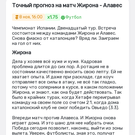
Точный прогноз на матч Жирона - Алавес
x1.75
8 ноя, 16:00
Футбол
Чемпионат Испании. Двенадцатый тур. Встреча
состоится между командами Жирона и Алавес.
Снова фиаско от каталонцев? Вряд ли. Заиграем
на гол от них.
Жирона
Дела у хозяев всё хуже и хуже. Кадровая
проблема длится до сих пор. А ротация не в
состоянии качественно вносить свою лепту. Ей не
хватает опыта. И даже при раскладе, где коуч
отправляет все силы в атаку, не всё так гладко,
потому что соперники в курсе, в каком положении
Жирона, и знают, как она будет действовать. Так
было в крайних турах, когда Хетафе переигрывал
команду на своем поле со счетом 2:1; когда дома
каталонский клуб не смог победить Овьедо (3:3).
Впереди матч против Алавеса. И Жиорна снова
играет дома. И это шанс для нее набрать очки.
Победа сегодня позволит, наконец, выйти из зоны
вылета. Уверен, футболисты, зная это, получат