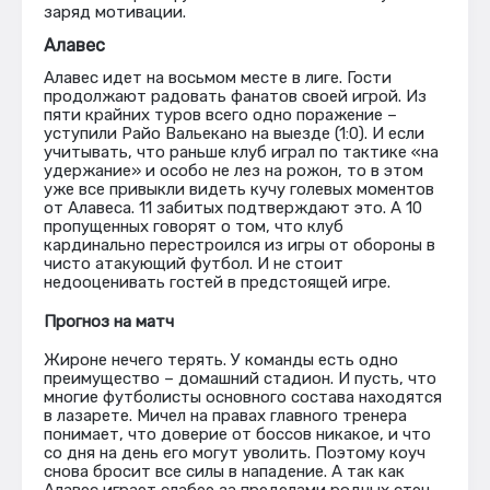
заряд мотивации.
Алавес
Алавес идет на восьмом месте в лиге. Гости
продолжают радовать фанатов своей игрой. Из
пяти крайних туров всего одно поражение –
уступили Райо Вальекано на выезде (1:0). И если
учитывать, что раньше клуб играл по тактике «на
удержание» и особо не лез на рожон, то в этом
уже все привыкли видеть кучу голевых моментов
от Алавеса. 11 забитых подтверждают это. А 10
пропущенных говорят о том, что клуб
кардинально перестроился из игры от обороны в
чисто атакующий футбол. И не стоит
недооценивать гостей в предстоящей игре.
Прогноз на матч
Жироне нечего терять. У команды есть одно
преимущество – домашний стадион. И пусть, что
многие футболисты основного состава находятся
в лазарете. Мичел на правах главного тренера
понимает, что доверие от боссов никакое, и что
со дня на день его могут уволить. Поэтому коуч
снова бросит все силы в нападение. А так как