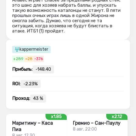
Алавес играет слабее за пределами родных стен,
это шанс для хозяев набрать баллы, и упускать
такую возможность каталонцы не станут. В пяти
прошлых очных играх лишь в одной Жирона не
смогла забить. Думаю, что сегодня не та
ситуация, когда хозяева не будут блистать в
атаке. ИТБ1 (1) пройдет.
kappermeister
+289
=28
-376
Прибыль:
-148.40
ROI:
-2.23%
Проход:
43 %
x1.85
x2.12
Маритиму – Каса
Гремио – Сан-Паулу
Пиа
8 авг, 22:00
8 авг, 17:30