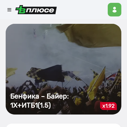
Бенфика – Байер:
1Х+ИТБ1(1.5)
x1.92