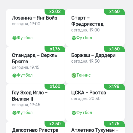
x2.02
x1.60
Лозанна – Янг Бойз
Старт –
сегодня, 19:00
Фредрикстад
сегодня, 19:00
Футбол
Футбол
x1.76
x1.60
Стандард – Серкль
Боржеш – Дардери
Брюгге
сегодня, 19:30
сегодня, 19:15
Футбол
Теннис
x1.60
x1.98
Гоу Эхед Иглс –
ЦСКА – Ростов
Виллем II
сегодня, 20:30
сегодня, 19:45
Футбол
Футбол
x2.50
x1.75
Депортиво Риестра
Атлетико Тукуман –