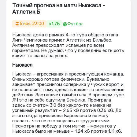
Точный прогноз на матч Ньюкасл -
Атлетик Б
x1.75
5 ноя, 23:00
Футбол
Ньюкасл дома в рамках 4-го тура общего этапа
Лиги Чемпионов примет Атлетик из Бильбао.
Англичане превосходят испанцев по всем
параметрам. Не думаю, что у последних есть хоть
какие-то шансы на успех.
Ньюкасл
Ньюкасл – агрессивная и прессингующая команда.
Очень хорошо готова физически. Буквально
закрывает прессингом соперника у чужих ворот и
не позволяет тому сделать какие-то осмысленные
действия. Заставляет ошибаться. В прошлом туре
ЛЧ это на себе ощутила Бенфика. Проиграла
здесь со счетом 3:0 без какого-то намека на
успешный результат – 2.65 xG против 0.36 xG. До
этого сюда приезжала Барселона и не могу
сказать, что не столкнулась с трудностями.
Несмотря на победу в том матче – моментов у
Ньюкасла было не меньше – 1.24 xG против 1.11 xG.