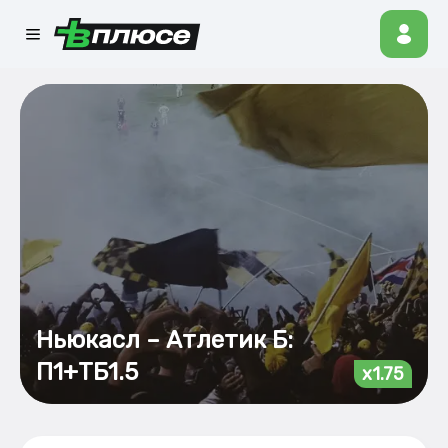
Ньюкасл – Атлетик Б:
П1+ТБ1.5
x1.75