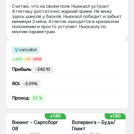
Считаю, что на своем поле Ньюкасл устроит
Атлетику достаточно жаркий прием. Не вижу
здесь шансов у басков. Ньюкасл победит и забьет
минимум 2 мяча. Атлетик находится в кризисном
положении и просто уступает Ньюкаслу по
многим параметрам.
vanyakor
+603
=19
-498
Прибыль:
-340.10
ROI:
-3.09%
Проход:
55 %
x1.80
x1.80
Викинг – Сарпсборг
Волеренга – Буде/
08
Глимт