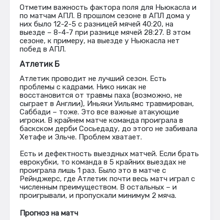
Отметим важность фактора поля для Ньюкасла и
по матчам АПЛ. В прошлом сезоне в АПЛ дома у
них было 12-2-5 с разницей мячей 40:20, на
выезде – 8-4-7 при разнице мячей 28:27. В этом
сезоне, к примеру, на выезде у Ньюкасла нет
побед в АПЛ.
Атлетик Б
Атлетик проводит не лучший сезон. Есть
проблемы с кадрами. Нико никак не
восстановится от травмы паха (возможно, не
сыграет в Англии), Иньяки Уильямс травмирован,
Саббади – тоже. Это все важные атакующие
игроки. В крайнем матче команда проиграла в
баскском дерби Сосьедаду, до этого не забивала
Хетафе и Эльче. Проблем хватает.
Есть и дефектность выездных матчей. Если брать
еврокубки, то команда в 5 крайних выездах не
проиграла лишь 1 раз. Было это в матче с
Рейнджерс, где Атлетик почти весь матч играл с
численным преимуществом. В остальных – и
проигрывали, и пропускали минимум 2 мяча.
Прогноз на матч