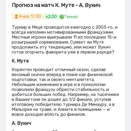
Прогноз на матч К. Муте - А. Вукич
x2.00
4 ноя, 17:30
Теннис
Турнир в Меце проводится ежегодно с 2003-го, и
всегда наполнен мотивированными французами.
Местные игроки выигрывали 11 из последних 15-и
розыгрышей соревнования. Сумеет ли Муте
продолжить эту тенденцию, или может Вукич
готов огорчить фаворита уже в первом раунде?
К. Муте
Корентен проводит отличный сезон, сделав
весомый скачок вперед в плане как физической
подготовки, так и своего менталитета.
Небольшие изменения в игре и в психологии
позволили французу обрести стабильность и
добиться больших побед. Например, на тысячнике
в Вашингтоне он дошел до 1/2 финала, уступив
итоговому победителю турнира Де Минауру, а в
Мальорке на траве, и Алмате в помещении — и
вовсе доходил вплоть до финалов.
А. Вукич