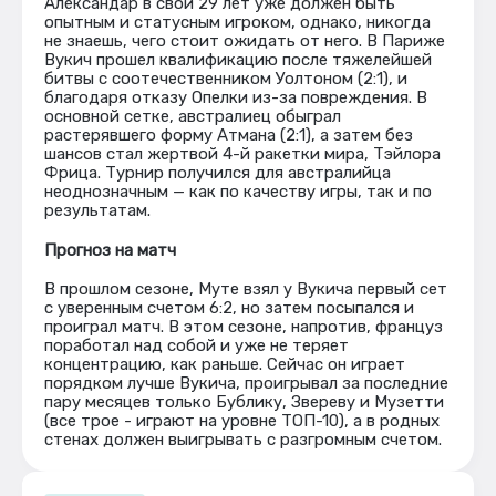
Александар в свои 29 лет уже должен быть
опытным и статусным игроком, однако, никогда
не знаешь, чего стоит ожидать от него. В Париже
Вукич прошел квалификацию после тяжелейшей
битвы с соотечественником Уолтоном (2:1), и
благодаря отказу Опелки из-за повреждения. В
основной сетке, австралиец обыграл
растерявшего форму Атмана (2:1), а затем без
шансов стал жертвой 4-й ракетки мира, Тэйлора
Фрица. Турнир получился для австралийца
неоднозначным — как по качеству игры, так и по
результатам.
Прогноз на матч
В прошлом сезоне, Муте взял у Вукича первый сет
с уверенным счетом 6:2, но затем посыпался и
проиграл матч. В этом сезоне, напротив, француз
поработал над собой и уже не теряет
концентрацию, как раньше. Сейчас он играет
порядком лучше Вукича, проигрывал за последние
пару месяцев только Бублику, Звереву и Музетти
(все трое - играют на уровне ТОП-10), а в родных
стенах должен выигрывать с разгромным счетом.