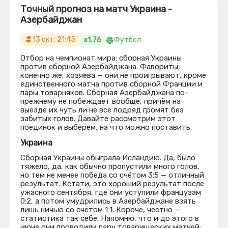
Точный прогноз на матч Украина -
Азербайджан
x1.76
13 окт, 21:45
Футбол
Отбор на чемпионат мира: сборная Украины
против сборной Азербайджана. Фавориты,
конечно же, хозяева — они не проигрывают, кроме
единственного матча против сборной Франции и
пары товарняков. Сборная Азербайджана по-
прежнему не побеждает вообще, причём на
выезде их чуть ли не все подряд громят без
забитых голов. Давайте рассмотрим этот
поединок и выберем, на что можно поставить.
Украина
Сборная Украины обыграла Исландию. Да, было
тяжело, да, как обычно пропустили много голов,
но тем не менее победа со счётом 3:5 — отличный
результат. Кстати, это хороший результат после
ужасного сентября, где они уступили французам
0:2, а потом умудрились в Азербайджане взять
лишь ничью со счётом 1:1. Короче, честно —
статистика так себе. Напомню, что и до этого в
июне они проводили пару товарищеских матчей: