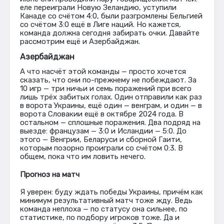
еле переиграли Новую Зеландию, уступили
Канаде со счётом 4:0, были разгромлены Бельгией
со счётом 3:0 ещё в Лиге наций. Но кажется,
команда должна сегодня забирать очки. Давайте
рассмотрим ещё и Азербайджан.
Азербайджан
А что насчёт этой команды — просто хочется
сказать, что они по-прежнему не побеждают. За
10 игр — три ничьи и семь поражений при всего
лишь трёх забитых голах. Один отправили как раз
в ворота Украины, ещё один — венграм, и один — в
ворота Словакии ещё в октябре 2024 года. В
остальном — сплошные поражения. Два подряд на
выезде: французам — 3:0 и Исландии — 5:0. До
этого — Венгрии, Беларуси и сборной Гаити,
которым позорно проиграли со счётом 0:3. В
общем, пока что им ловить нечего.
Прогноз на матч
Я уверен: буду ждать победы Украины, причём как
минимум результативный матч тоже жду. Ведь
команда неплоха — по статусу она сильнее, по
статистике, по подбору игроков тоже. Да и