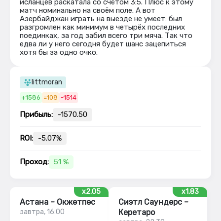
исланцев раскатала со счётом 3:5. Плюс к этому
матч номинально на своём поле. А вот
Азербайджан играть на выезде не умеет: был
разгромлен как минимум в четырёх последних
поединках, за год забил всего три мяча. Так что
едва ли у него сегодня будет шанс зацепиться
хотя бы за одно очко.
littmoran
+1586
=108
-1514
Прибыль:
-1570.50
ROI:
-5.07%
Проход:
51 %
x2.05
x1.83
Астана – Окжетпес
Сиэтл Саундерс –
завтра, 16:00
Керетаро