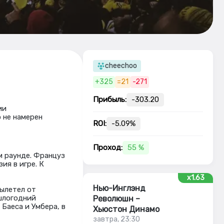
cheechoo
+325
=21
-271
Прибыль:
-303.20
ии
 не намерен
ROI:
-5.09%
Проход:
55 %
 раунде. Француз
ия в игре. К
x1.63
Нью-Инглэнд
вылетел от
ошлогодний
Революшн –
Баеса и Умбера, в
Хьюстон Динамо
завтра, 23:30