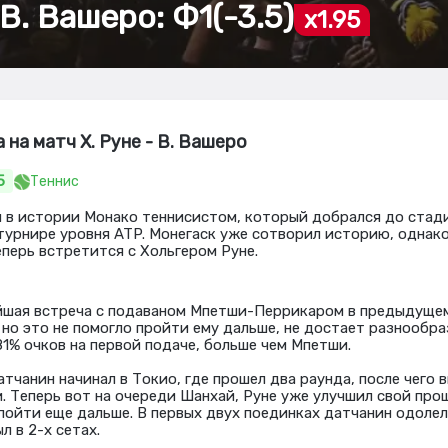
 В. Вашеро: Ф1(-3.5)
x1.95
 на матч Х. Руне - В. Вашеро
5
Теннис
 в истории Монако теннисистом, который добрался до стад
турнире уровня ATP. Монегаск уже сотворил историю, однако
еперь встретится с Хольгером Руне.
йшая встреча с подаваном Мпетши-Перрикаром в предыдущем
 но это не помогло пройти ему дальше, не достает разнообраз
81% очков на первой подаче, больше чем Мпетши.
тчанин начинал в Токио, где прошел два раунда, после чего 
. Теперь вот на очереди Шанхай, Руне уже улучшил свой пр
пойти еще дальше. В первых двух поединках датчанин одолел 
л в 2-х сетах.