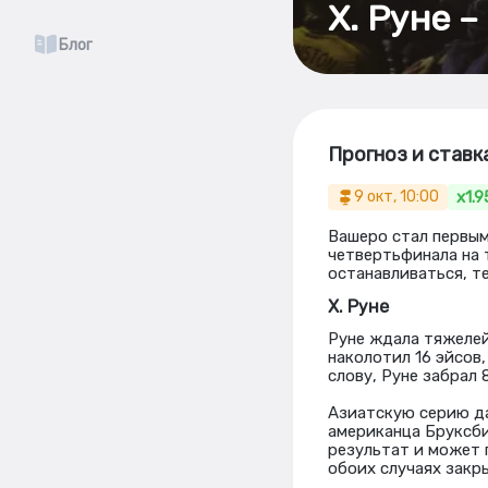
Х. Руне –
Блог
Прогноз и ставка
x1.9
9 окт, 10:00
Вашеро стал первым
четвертьфинала на 
останавливаться, т
Х. Руне
Руне ждала тяжеле
наколотил 16 эйсов,
слову, Руне забрал 
Азиатскую серию да
американца Бруксби
результат и может 
обоих случаях закры