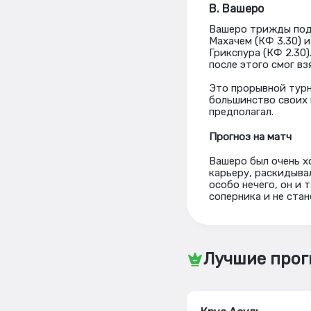
В. Вашеро
Вашеро трижды подр
Махачем (КФ 3.30) 
Грикспура (КФ 2.30)
после этого смог вз
Это прорывной турн
большинство своих 
предполагал.
Прогноз на матч
Вашеро был очень хо
карьеру, раскидыва
особо нечего, он и 
соперника и не ста
Лучшие прог