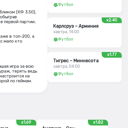
Футбол
бликом (КФ 3.50),
 обыграв
x2.40
 в первой партии,
Карлсруэ – Арминия
завтра, 14:00
аже в топ-200, а
Футбол
с мало кто
x1.77
Тигрес – Миннесота
чшая игра за всю
завтра, 04:00
ураж, терять ведь
Футбол
 настроится на
орой по геймам.
x1.69
x1.82