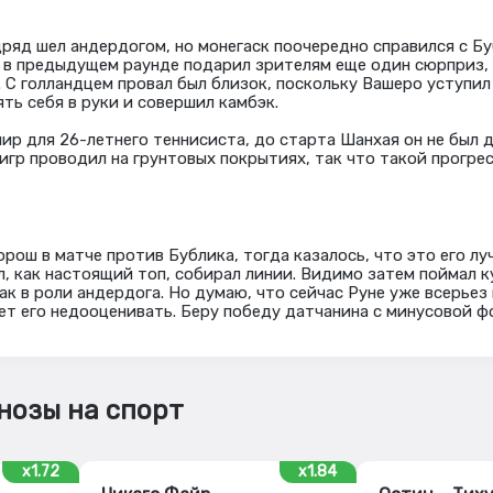
яд шел андердогом, но монегаск поочередно справился с Бу
и в предыдущем раунде подарил зрителям еще один сюрприз,
. С голландцем провал был близок, поскольку Вашеро уступил
ять себя в руки и совершил камбэк.
ир для 26-летнего теннисиста, до старта Шанхая он не был д
игр проводил на грунтовых покрытиях, так что такой прогрес
рош в матче против Бублика, тогда казалось, что это его лу
л, как настоящий топ, собирал линии. Видимо затем поймал к
так в роли андердога. Но думаю, что сейчас Руне уже всерьез
нет его недооценивать. Беру победу датчанина с минусовой ф
нозы на спорт
x1.72
x1.84