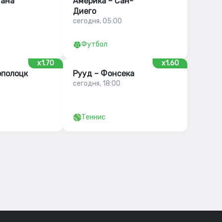
уана
Америка – Сан-
Диего
сегодня, 05:00
Футбол
x1.70
x1.60
полоцк
Рууд – Фонсека
сегодня, 18:00
Теннис