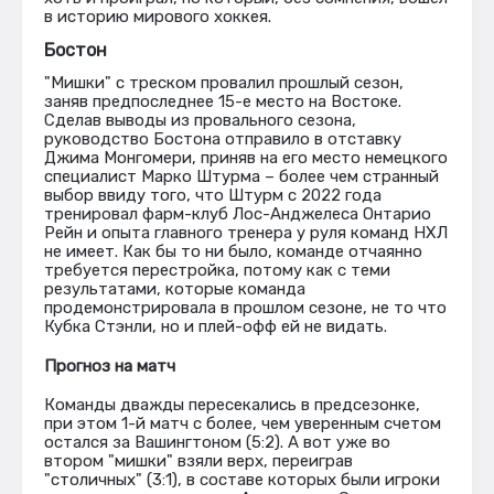
в историю мирового хоккея.
Бостон
"Мишки" с треском провалил прошлый сезон,
заняв предпоследнее 15-е место на Востоке.
Сделав выводы из провального сезона,
руководство Бостона отправило в отставку
Джима Монгомери, приняв на его место немецкого
специалист Марко Штурма – более чем странный
выбор ввиду того, что Штурм с 2022 года
тренировал фарм-клуб Лос-Анджелеса Онтарио
Рейн и опыта главного тренера у руля команд НХЛ
не имеет. Как бы то ни было, команде отчаянно
требуется перестройка, потому как с теми
результатами, которые команда
продемонстрировала в прошлом сезоне, не то что
Кубка Стэнли, но и плей-офф ей не видать.
Прогноз на матч
Команды дважды пересекались в предсезонке,
при этом 1-й матч с более, чем уверенным счетом
остался за Вашингтоном (5:2). А вот уже во
втором "мишки" взяли верх, переиграв
"столичных" (3:1), в составе которых были игроки