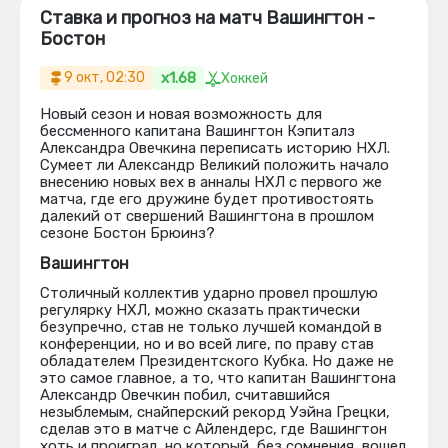
Ставка и прогноз на матч Вашингтон -
Бостон
x1.68
9 окт, 02:30
Хоккей
Новый сезон и новая возможность для
бессменного капитана Вашингтон Кэпиталз
Александра Овечкина переписать историю НХЛ.
Сумеет ли Александр Великий положить начало
внесению новых вех в анналы НХЛ с первого же
матча, где его дружине будет противостоять
далекий от свершений Вашингтона в прошлом
сезоне Бостон Брюинз?
Вашингтон
Столичный коллектив ударно провел прошлую
регулярку НХЛ, можно сказать практически
безупречно, став не только лучшей командой в
конференции, но и во всей лиге, по праву став
обладателем Президентского Кубка. Но даже не
это самое главное, а то, что капитан Вашингтона
Александр Овечкин побил, считавшийся
незыблемым, снайперский рекорд Уэйна Грецки,
сделав это в матче с Айлендерс, где Вашингтон
хоть и проиграл, но который, без сомнения, вошел