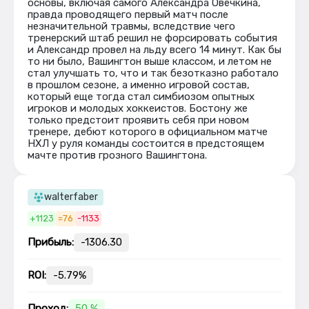
основы, включая самого Александра Овечкина,
правда проводящего первый матч после
незначительной травмы, вследствие чего
тренерский штаб решил не форсировать события
и Александр провел на льду всего 14 минут. Как бы
то ни было, Вашингтон выше классом, и летом не
стал улучшать то, что и так безотказно работало
в прошлом сезоне, а именно игровой состав,
который еще тогда стал симбиозом опытных
игроков и молодых хоккеистов. Бостону же
только предстоит проявить себя при новом
тренере, дебют которого в официальном матче
НХЛ у руля команды состоится в предстоящем
мачте против грозного Вашингтона.
walterfaber
+1123
=76
-1133
Прибыль:
-1306.30
ROI:
-5.79%
Проход:
50 %