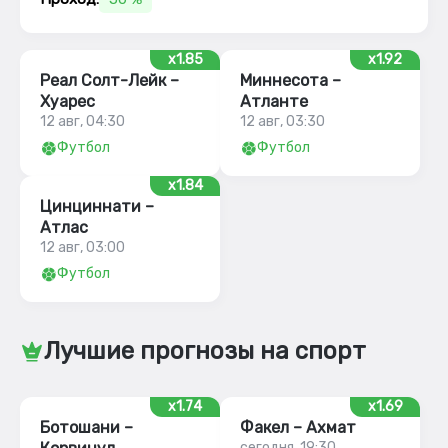
x1.85
x1.92
Реал Солт-Лейк –
Миннесота –
Хуарес
Атланте
12 авг, 04:30
12 авг, 03:30
Футбол
Футбол
x1.84
Цинциннати –
Атлас
12 авг, 03:00
Футбол
Лучшие прогнозы на спорт
x1.74
x1.69
Ботошани –
Факел – Ахмат
сегодня, 19:30