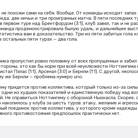
 не похожи сами на себя. Вообще. От команды исходит запах
еда, две ничьи и три проигранных матча. В пяти последних т
первом туре над Брентфордом (3:1), клуб завял, так и не ра
оманда продемонстрировала былую удаль, и дальнейшее выст
татистика вам в доказательство. Три из пяти забитых гола к
в остальных пяти турах — два гола.
рника пропустил ровно половину от всех пропущенных и забил
 стороны, это как бы норм при всей неуклюжести Ноттингема 
тал Пэлас (1:1), Арсенал (3:0) и Бернли (1:1). С другой, несп
у же Бернли — проблема нумеро uno.
му придется против коллектива, который только из-за силы
 одни из худших показателей и единственную победу над волк
й. Не справиться Ноттингему с обороной Ньюкасла. Скорее, 
 накопилось у клуба за шесть туров: атаку, желание и агрес
ный поединок против коллектива, у которого кроме надежды
ивного противостояния предпосылок практически нет.