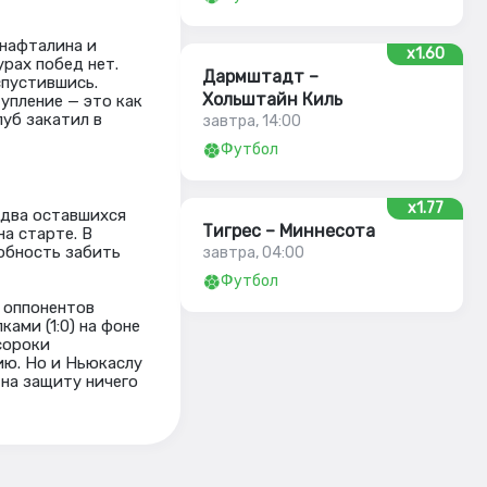
 нафталина и
x1.60
урах побед нет.
Дармштадт –
спустившись.
Хольштайн Киль
упление — это как
луб закатил в
завтра, 14:00
Футбол
x1.77
 два оставшихся
Тигрес – Миннесота
на старте. В
особность забить
завтра, 04:00
Футбол
 оппонентов
ами (1:0) на фоне
сороки
сию. Но и Ньюкаслу
 на защиту ничего