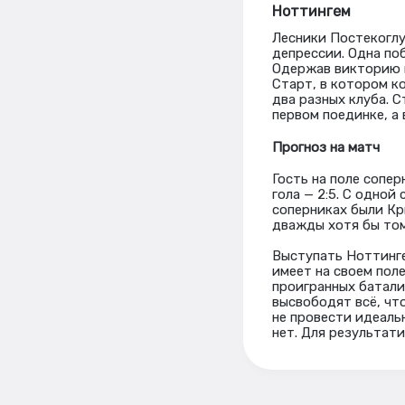
Ноттингем
Лесники Постекоглу
депрессии. Одна поб
Одержав викторию в 
Старт, в котором к
два разных клуба. С
первом поединке, а 
Прогноз на матч
Гость на поле сопе
гола — 2:5. С одной
соперниках были Крис
дважды хотя бы том
Выступать Ноттинге
имеет на своем поле
проигранных батали
высвободят всё, что
не провести идеаль
нет. Для результат