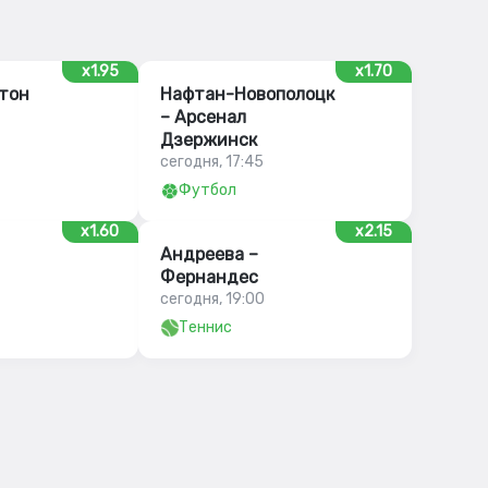
x1.95
x1.70
стон
Нафтан-Новополоцк
– Арсенал
Дзержинск
сегодня, 17:45
Футбол
x1.60
x2.15
Андреева –
Фернандес
сегодня, 19:00
Теннис