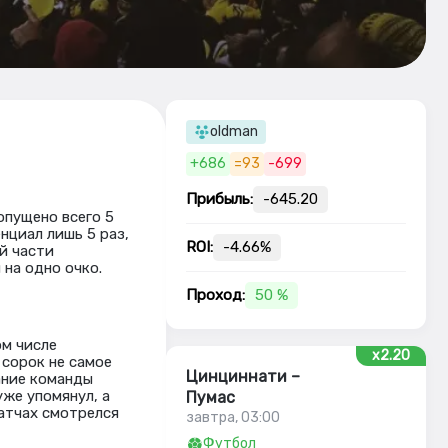
oldman
+686
=93
-699
Прибыль:
-645.20
опущено всего 5
нциал лишь 5 раз,
ROI:
-4.66%
й части
 на одно очко.
Проход:
50 %
ом числе
x2.20
 сорок не самое
Цинциннати –
ание команды
уже упомянул, а
Пумас
матчах смотрелся
завтра, 03:00
Футбол