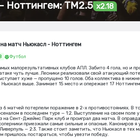
– Ноттингем: ТМ2.5
x2.18
на матч Ньюкасл - Ноттингем
8
Футбол
амых малорезультативных клубов АПЛ. Забито 4 гола, но и пр
 атаке чуть лучше. Лесники реализовали свой атакующий поте
ыступает хуже — пропущено 10 голов. Оба коллектива в нижне
 Ньюкасл выше. Занимает 15 место и опережает 17 Ноттингем
 6 матчей потерпели поражение в 2-х противостояниях. В т
сеналом в последнем туре — 1:2. Выступление на своем поле у
з на Сент-Джеймс Парк клуб и проиграл два матча. В оправд
 соперники приезжали самые сильные и опасные. Канониров я 
Ливерпуль — 2:3. Также стоит заметить, что Ньюкасл в тех 
ам пришлось постараться, чтобы увезти победу.