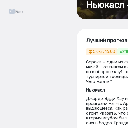
Ньюкасл 
Блог
Лучший прогноз 
x2.1
5 окт, 16:00
Сороки — одни из с
мячей. Ноттингем в
но в обороне клуб в
турнирной таблицы.
Чего ждать?
Ньюкасл
Джорди Эдди Хау из
проиграли матч с Ар
выдающееся. Как ра
стоит указать, что
вторым клубом был 
очень бодро. Гранд