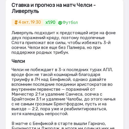
Ставка и прогноз на матч Челси -
Ливерпуль
x1.90
4 окт, 19:30
Футбол
Ливерпуль подходит к предстоящей игре на фоне
двух поражений кряду, поэтому подопечные
Слота приложат все силы, чтобы избежать 3-й
осечки. Челси все еще без Палмера, но при
поддержке родных трибун.
Челси
Челси не побеждает в 3-х последних турах АПЛ,
вроде фон не такой кошмарный благодаря
триумфу в ЛЧ над Бенфикой, однако давайте
вспомним последние поединки аристократов во
внутреннем первенстве — поражений от
Манчестер 2:1 и удаление Санчеса, осечка с
Брайтоном 3:1 и удаление Чалобы, до этого ничья
с не самым грозным Брентфордом, пусть и на
выезде — 2:2, пора уже и реабилитироваться,
хотя календарь непростой.
В матче с Бенфикой в старте вышли Гарначо,
Буонанотте и Джордж, в итоге ни один из них не