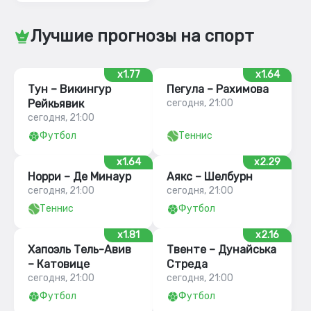
Лучшие прогнозы на спорт
x1.77
x1.64
Тун – Викингур
Пегула – Рахимова
Рейкьявик
сегодня, 21:00
сегодня, 21:00
Футбол
Теннис
x1.64
x2.29
Норри – Де Минаур
Аякс – Шелбурн
сегодня, 21:00
сегодня, 21:00
Теннис
Футбол
x1.81
x2.16
Хапоэль Тель-Авив
Твенте – Дунайська
– Катовице
Стреда
сегодня, 21:00
сегодня, 21:00
Футбол
Футбол