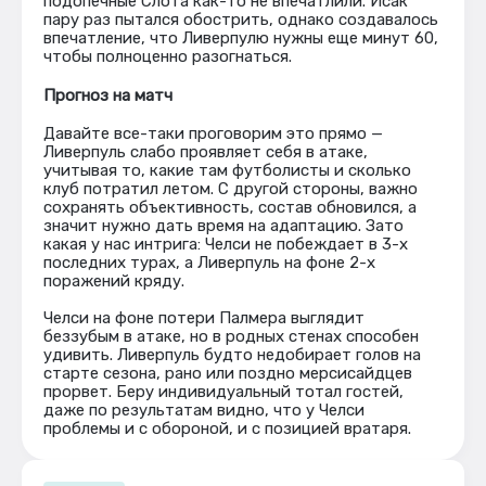
подопечные Слота как-то не впечатлили. Исак
пару раз пытался обострить, однако создавалось
впечатление, что Ливерпулю нужны еще минут 60,
чтобы полноценно разогнаться.
Прогноз на матч
Давайте все-таки проговорим это прямо —
Ливерпуль слабо проявляет себя в атаке,
учитывая то, какие там футболисты и сколько
клуб потратил летом. С другой стороны, важно
сохранять объективность, состав обновился, а
значит нужно дать время на адаптацию. Зато
какая у нас интрига: Челси не побеждает в 3-х
последних турах, а Ливерпуль на фоне 2-х
поражений кряду.
Челси на фоне потери Палмера выглядит
беззубым в атаке, но в родных стенах способен
удивить. Ливерпуль будто недобирает голов на
старте сезона, рано или поздно мерсисайдцев
прорвет. Беру индивидуальный тотал гостей,
даже по результатам видно, что у Челси
проблемы и с обороной, и с позицией вратаря.