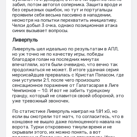
забил, потом автогол соперника. Защита вроде и
без серьезных ошибок, но тут и португальцы
проявили себя весьма пассивно в нападении,
несмотря на попытки перехватить инициативу.
Челси добыл 3 очка, однако позиционная атака
синих вызывает вопросы.
Ливерпуль
Ливерпуль шел идеально по результатам в АПЛ,
но уж точно не по качеству игры, победы
благодаря голам на последних минутах
впечатляли, хотя были очевидно, что вечно так
продолжаться не может. В итоге удачная серия
мерсисайдцев прервалась с Кристал Пэласом, где
они уступили 2:1, после чего произошло
сенсационное поражение от Галатасарая в Лиге
Чемпионов — 1:0. И вот не забить турецкому
гранду, который не славится своей обороной, это
уже тревожный звоночек.
По статистике Ливерпуль наиграл на 1.81 xG, но
если вы смотрели тот матч, то согласитесь, что в
концовке не вышло даже полноценного навала на
ворота. Турки откровенно тянули время и не
скрывали этого, их можно понять, а вот