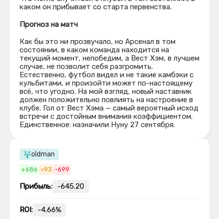
каком он прибывает со старта первенства.
Прогноз на матч
Как бы это ни прозвучало, но Арсенал в том
состоянии, в каком команда находится на
текущий момент, непобедим, а Вест Хэм, в лучшем
случае, не позволит себя разгромить.
Естественно, футбол видел и не такие камбэки с
кульбитами, и произойти может по-настоящему
всё, что угодно. На мой взгляд, новый наставник
должен положительно повлиять на настроение в
клубе. Гол от Вест Хэма — самый вероятный исход
встречи с достойным внимания коэффициентом.
Единственное: назначили Нуну 27 сентября.
oldman
+686
=93
-699
Прибыль:
-645.20
ROI:
-4.66%