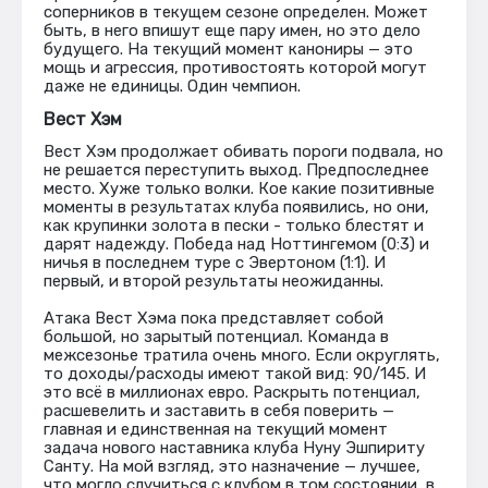
соперников в текущем сезоне определен. Может
быть, в него впишут еще пару имен, но это дело
будущего. На текущий момент канониры — это
мощь и агрессия, противостоять которой могут
даже не единицы. Один чемпион.
Вест Хэм
Вест Хэм продолжает обивать пороги подвала, но
не решается переступить выход. Предпоследнее
место. Хуже только волки. Кое какие позитивные
моменты в результатах клуба появились, но они,
как крупинки золота в пески - только блестят и
дарят надежду. Победа над Ноттингемом (0:3) и
ничья в последнем туре с Эвертоном (1:1). И
первый, и второй результаты неожиданны.
Атака Вест Хэма пока представляет собой
большой, но зарытый потенциал. Команда в
межсезонье тратила очень много. Если округлять,
то доходы/расходы имеют такой вид: 90/145. И
это всё в миллионах евро. Раскрыть потенциал,
расшевелить и заставить в себя поверить —
главная и единственная на текущий момент
задача нового наставника клуба Нуну Эшпириту
Санту. На мой взгляд, это назначение — лучшее,
что могло случиться с клубом в том состоянии, в