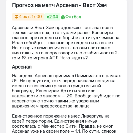
Прогноз на матч Арсенал - Вест Хэм
x2.04
4 окт, 17:00
Футбол
Арсенал и Вест Хэм продолжают оставаться в
тех же качествах, что турами ранее. Канониры —
главные претенденты в борьбе за титул чемпиона.
Молотобойцы — главные претенденты на вылет.
Некоторые изменения есть, но они настолько
ничтожны, что впору говорить о стабильности 2-
го и 19-го игрока АПЛ. Чего ждать?
Арсенал
На неделе Арсенал принимал Олимпиакос в рамках
ЛЧ. Не пропустил, хотя перед началом поединка
имел в отношении греков отрицательный
бэкграунд. Канонирам Артеты хватило
надежности с запасом — 2:0. Вообще клуб идет по
первенству с точно таким же уверенным
выражением превосходства на лице.
Единственное поражение нанес Ливерпуль на
своей территории. Единственная ничья
состоялась с Манчестер Сити. Правда, не смог
Арсенал уже на своем поле — 1:1. По сути, список