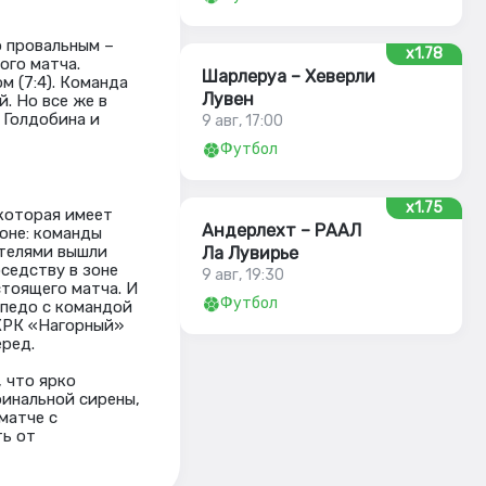
о провальным –
x1.78
ого матча.
Шарлеруа – Хеверли
м (7:4). Команда
Лувен
. Но все же в
 Голдобина и
9 авг, 17:00
Футбол
x1.75
которая имеет
Андерлехт – РААЛ
оне: команды
ителями вышли
Ла Лувирье
седству в зоне
9 авг, 19:30
стоящего матча. И
Футбол
рпедо с командой
 КРК «Нагорный»
ред.
 что ярко
финальной сирены,
матче с
ть от