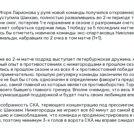
горя Ларионова у руля новой команды получился откровенн
уступила Шанхаю, полностью развалившись во 2-м периоде т
е смог, потерпев 1-е поражение в сезоне с разгромным счето
ожет собраться одержав лишь 1 победу за 5 последних матчей
сь бы отметить новичков команды: экс-спартаковца Николая
мальди, набравших по 2 очка в том матче (1+1).
е во 2-м матче подряд выступает петербуржская дружина, 
ый опыт в противостояниях с нижегородцами в прошлом сез
ись в прошлом сезоне и из всех 4-х противостояний побед
 примечательно, прошлую регулярку команды закончили по со
 я не был бы столь однозначен в определении фаворита пред
ько, самой главной из которых является противоборство То
воего бывшего главного тренера. Вполне очевидно, что весь
сумасшедшей поддержкой и будет гнать своих любимцев впе
есобранность СКА, теряющего концентрацию под прессингом,
 с Шанхаем. Нижегородцы же играют все 60 минут до самой 
цию и самообладание, что команда и продемонстрировала в 
 поэтому минимум 3-х голов в ворота СКА мы вправе ожида