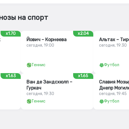
нозы на спорт
x1.70
x2.04
к
Йович – Корнеева
Альтах – Тир
сегодня, 19:00
сегодня, 19:30
Теннис
Футбол
x1.63
x1.65
Ван де Зандсхюлп –
Славия Мозы
Гуркач
Днепр Могил
сегодня, 19:30
сегодня, 19:45
Теннис
Футбол