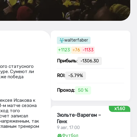
walterfaber
+1123
=76
-1133
Прибыль:
-1306.30
ого статусного
туре. Сумеют ли
ROI:
-5.79%
 же победа
Проход:
50 %
ексея Исакова к
1-м матче сезона
x1.60
сход того
Зюльте-Варегем –
счет записал
напряженным, так
Генк
главным тренером
9 авг, 17:00
Футбол