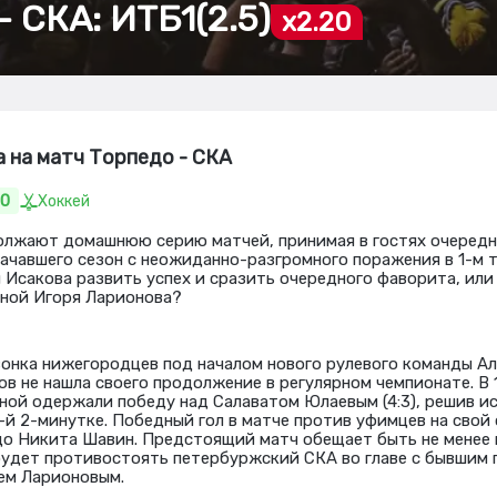
 СКА: ИТБ1(2.5)
x2.20
а на матч Торпедо - СКА
20
Хоккей
лжают домашнюю серию матчей, принимая в гостях очередн
начавшего сезон с неожиданно-разгромного поражения в 1-м 
 Исакова развить успех и сразить очередного фаворита, или
иной Игоря Ларионова?
онка нижегородцев под началом нового рулевого команды Ал
в не нашла своего продолжение в регулярном чемпионате. В 
ой одержали победу над Салаватом Юлаевым (4:3), решив и
-й 2-минутке. Победный гол в матче против уфимцев на свой 
о Никита Шавин. Предстоящий матч обещает быть не менее 
удет противостоять петербуржский СКА во главе с бывшим 
ем Ларионовым.