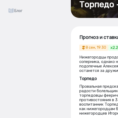
Торпедо –
Блог
Прогноз и ставк
x2.
8 сен, 19:30
Нижегородцы продо
соперника, однако 
подопечные Алексея
останется за друж
Торпедо
Провальная предсез
радости болельщико
торпедовцы фееричн
противостояния в 3
воспитанник Торпед
как нижегородцам б
нижегородцев Игор