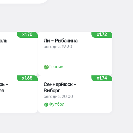
x1.70
x1.72
оль
Ли – Рыбакина
сегодня, 19:30
Теннис
x1.65
x1.74
рь –
Сеннерйюск –
ев
Виборг
сегодня, 20:00
Футбол