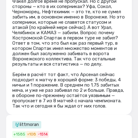
Факел долгое время не пропускал. Но с другой
стороны — кто в их соперниках? Уфа, Сокол,
Черноморец, Нефтехимик — это те, кто не сумел
забить им, в основном именно в Воронеже. Но это
соперники, которые не славятся статусом и
атакой (по крайней мере сейчас). А вот Урал,
Челябинск и КАМАЗ — забили. Вопрос: почему
Костромской Спартак в первом туре не забил?
Ответ в том, что это был как раз первый тур, в
котором Спартак имел множество моментов и
должен был заслуженно забивать в ворота
Воронежского коллектива. Так что остальные
результаты и вся статистика — по делу.
Берём в расчёт тот факт, что Арсенал сейчас
подходит к матчу в хорошей форме: 3 победы, 4
ничьи и 1 поражение. В среднем по 1.75 забитых
мяча, и уже не раз забивал по 2 и больше. Правда,
в обороне по-прежнему остаётся уязвимым —
пропускает в 7 из 8 матчей с начала чемпионата.
Так что и сегодня я бы ждал от них голов.
littmoran
+1585
=108
-1514