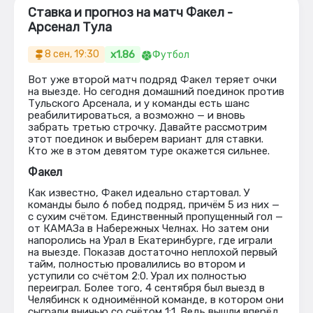
Ставка и прогноз на матч Факел -
Арсенал Тула
x1.86
8 сен, 19:30
Футбол
Вот уже второй матч подряд Факел теряет очки
на выезде. Но сегодня домашний поединок против
Тульского Арсенала, и у команды есть шанс
реабилитироваться, а возможно — и вновь
забрать третью строчку. Давайте рассмотрим
этот поединок и выберем вариант для ставки.
Кто же в этом девятом туре окажется сильнее.
Факел
Как известно, Факел идеально стартовал. У
команды было 6 побед подряд, причём 5 из них —
с сухим счётом. Единственный пропущенный гол —
от КАМАЗа в Набережных Челнах. Но затем они
напоролись на Урал в Екатеринбурге, где играли
на выезде. Показав достаточно неплохой первый
тайм, полностью провалились во втором и
уступили со счётом 2:0. Урал их полностью
переиграл. Более того, 4 сентября был выезд в
Челябинск к одноимённой команде, в котором они
сыграли вничью со счётом 1:1. Ведь вышли вперёд