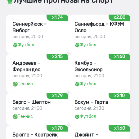
Лучшие прогнозы на спорт
x1.74
x2.00
Сеннерйюск –
Саннефьорд – КФУМ
Виборг
Осло
сегодня, 20:00
сегодня, 20:00
Футбол
Футбол
x2.15
x1.60
Андреева –
Камбур –
Фернандес
Эксельсиор
сегодня, 21:00
сегодня, 21:00
Теннис
Футбол
x1.79
x2.10
Бергс – Шелтон
Бохум – Герта
сегодня, 21:00
сегодня, 21:30
Теннис
Футбол
x1.70
x1.60
Брюгге – Кортрейк
Джойнт –