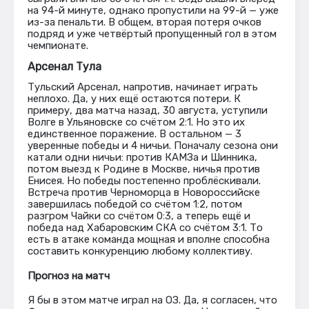
на 94-й минуте, однако пропустили на 99-й — уже
из-за пенальти. В общем, вторая потеря очков
подряд и уже четвёртый пропущенный гол в этом
чемпионате.
Арсенал Тула
Тульский Арсенал, напротив, начинает играть
неплохо. Да, у них ещё остаются потери. К
примеру, два матча назад, 30 августа, уступили
Волге в Ульяновске со счётом 2:1. Но это их
единственное поражение. В остальном — 3
уверенные победы и 4 ничьи. Поначалу сезона они
катали одни ничьи: против КАМЗа и Шинника,
потом выезд к Родине в Москве, ничья против
Енисея. Но победы постепенно проблёскивали.
Встреча против Черноморца в Новороссийске
завершилась победой со счётом 1:2, потом
разгром Чайки со счётом 0:3, а теперь ещё и
победа над Хабаровским СКА со счётом 3:1. То
есть в атаке команда мощная и вполне способна
составить конкуренцию любому коллективу.
Прогноз на матч
Я бы в этом матче играл на ОЗ. Да, я согласен, что