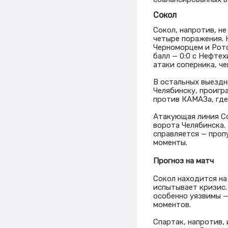
Сокол
Сокол, напротив, не
четыре поражения. 
Черноморцем и Рото
балл — 0:0 с Нефте
атаки соперника, че
В остальных выездн
Челябинску, проигр
против КАМАЗа, где 
Атакующая линия Сок
ворота Челябинска. 
справляется — проп
моменты.
Прогноз на матч
Сокол находится на
испытывает кризис. 
особенно уязвимы —
моментов.
Спартак, напротив, 