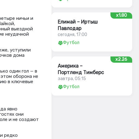
x1.80
 четыре ничьи и
Елимай – Иртыш
Чайкой,
Павлодар
енный выездной
ие неудачной
сегодня, 17:00
Футбол
еже, уступили
 очков дома
x2.26
Америка –
ько один гол — в
Портленд Тимберс
и этом оборона не
завтра, 05:15
цию в ключевые
Футбол
нда явно
 гостях они
оле и не создают
 и редко