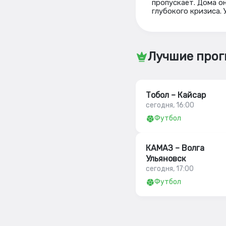
пропускает. Дома о
глубокого кризиса.
Лучшие прог
Тобол – Кайсар
сегодня, 16:00
Футбол
КАМАЗ – Волга
Ульяновск
сегодня, 17:00
Футбол