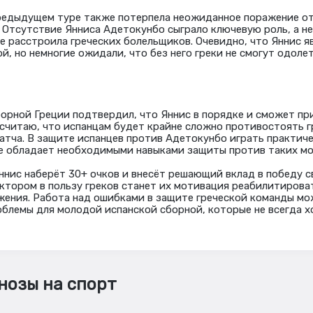
редыдущем туре также потерпела неожиданное поражение от
). Отсутствие Янниса Адетокунбо сыграло ключевую роль, а н
те расстроила греческих болельщиков. Очевидно, что Яннис я
й, но немногие ожидали, что без него греки не смогут одоле
орной Греции подтвердил, что Яннис в порядке и сможет при
 считаю, что испанцам будет крайне сложно противостоять г
атча. В защите испанцев против Адетокунбо играть практич
е обладает необходимыми навыками защиты против таких мо
ннис наберёт 30+ очков и внесёт решающий вклад в победу с
тором в пользу греков станет их мотивация реабилитирова
ения. Работа над ошибками в защите греческой команды мо
блемы для молодой испанской сборной, которые не всегда х
нозы на спорт