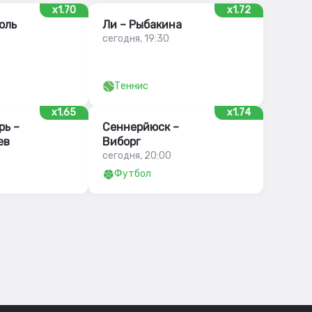
x1.70
x1.72
оль
Ли – Рыбакина
сегодня, 19:30
Теннис
x1.65
x1.74
рь –
Сеннерйюск –
ев
Виборг
сегодня, 20:00
Футбол