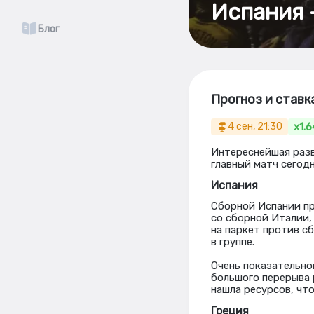
Испания –
Блог
Прогноз и ставк
x1.6
4 сен, 21:30
Интереснейшая разв
главный матч сегодн
Испания
Сборной Испании пр
со сборной Италии, 
на паркет против с
в группе.
Очень показательной
большого перерыва 
нашла ресурсов, чт
Греция