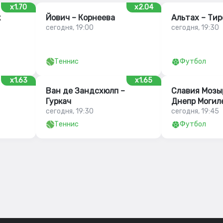
x1.70
x2.04
к
Йович – Корнеева
Альтах – Тир
сегодня, 19:00
сегодня, 19:30
Теннис
Футбол
x1.63
x1.65
Ван де Зандсхюлп –
Славия Мозы
Гуркач
Днепр Могил
сегодня, 19:30
сегодня, 19:45
Теннис
Футбол