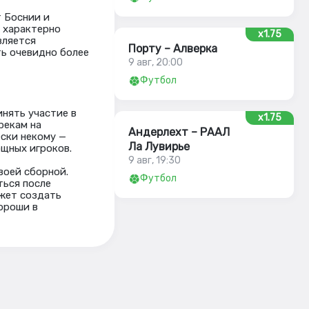
 Боснии и
е характерно
x1.75
вляется
Порту – Алверка
ть очевидно более
9 авг, 20:00
Футбол
нять участие в
x1.75
рекам на
Андерлехт – РААЛ
ески некому —
Ла Лувирье
щных игроков.
9 авг, 19:30
воей сборной.
Футбол
ться после
жет создать
ороши в