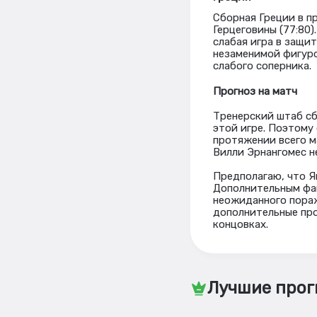
Сборная Греции в п
Герцеговины (77:80
слабая игра в защи
незаменимой фигуро
слабого соперника.
Прогноз на матч
Тренерский штаб сб
этой игре. Поэтому
протяжении всего м
Вилли Эрнангомес н
Предполагаю, что Я
Дополнительным фак
неожиданного пораж
дополнительные про
концовках.
Лучшие прог