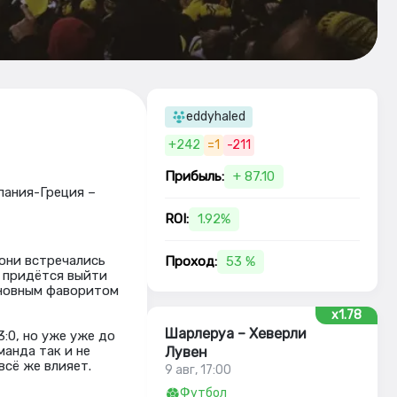
eddyhaled
+242
=1
-211
Прибыль:
+ 87.10
пания-Греция –
ROI:
1.92%
они встречались
Проход:
53 %
м придётся выйти
сновным фаворитом
x1.78
Шарлеруа – Хеверли
3:0, но уже уже до
анда так и не
Лувен
всё же влияет.
9 авг, 17:00
Футбол