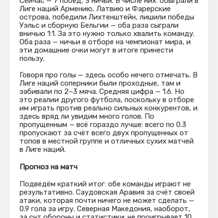
Сейчас — 7 побед, 3 ничьи. В числе них: обыграли в
Лиге наций Армению, Латвию и Фарерские
острова, победили Лихтенштейн, лишили победы
Уэльс и сборную Бельгии — оба раза сыграли
вничью 1:1. За это нужно только хвалить команду.
Оба раза — ничьи в отборе на чемпионат мира, и
эти домашние очки могут в итоге принести
пользу.
Говоря про голы — здесь особо нечего отмечать. В
Лиге наций соперники были проходные, там и
забивали по 2–3 мяча. Средняя цифра — 1.6. Но
это реалии другого футбола, поскольку в отборе
им играть против реально сильных конкурентов, и
здесь вряд ли увидим много голов. По
пропущенным — всё гораздо лучше: всего по 0.3
пропускают за счёт всего двух пропущенных от
топов в местной группе и отличных сухих матчей
в Лиге наций.
Прогноз на матч
Подведём краткий итог: обе команды играют не
результативно. Саудовская Аравия за счёт своей
атаки, которая почти ничего не может сделать —
0.9 гола за игру. Северная Македония, наоборот,
за счт обороны и статистики: не проигрывает 10