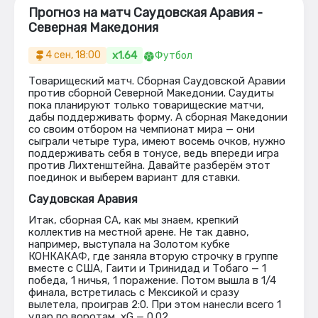
Прогноз на матч Саудовская Аравия -
Северная Македония
x1.64
4 сен, 18:00
Футбол
Товарищеский матч. Сборная Саудовской Аравии
против сборной Северной Македонии. Саудиты
пока планируют только товарищеские матчи,
дабы поддерживать форму. А сборная Македонии
со своим отбором на чемпионат мира — они
сыграли четыре тура, имеют восемь очков, нужно
поддерживать себя в тонусе, ведь впереди игра
против Лихтенштейна. Давайте разберём этот
поединок и выберем вариант для ставки.
Саудовская Аравия
Итак, сборная СА, как мы знаем, крепкий
коллектив на местной арене. Не так давно,
например, выступала на Золотом кубке
КОНКАКАФ, где заняла вторую строчку в группе
вместе с США, Гаити и Тринидад и Тобаго — 1
победа, 1 ничья, 1 поражение. Потом вышла в 1/4
финала, встретилась с Мексикой и сразу
вылетела, проиграв 2:0. При этом нанесли всего 1
удар по воротам, xG — 0.02.