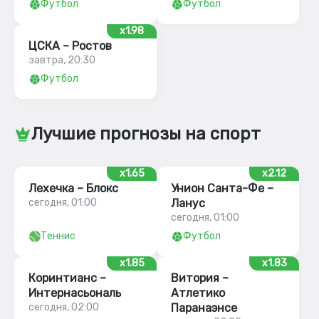
Футбол
Футбол
x1.98
ЦСКА – Ростов
завтра, 20:30
Футбол
Лучшие прогнозы на спорт
x1.65
x2.12
Лехечка – Блокс
Унион Санта-Фе –
сегодня, 01:00
Ланус
сегодня, 01:00
Теннис
Футбол
x1.85
x1.83
Коринтианс –
Витория –
Интернасьональ
Атлетико
сегодня, 02:00
Паранаэнсе