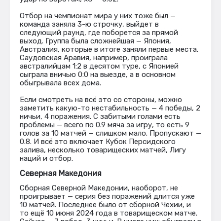
Отбор на чемпионат мира у них тоже был —
команда заняла 3-ю строчку, выйдет в
следующий раунд, где поборется за прямой
выход. Группа была сложнейшая — Япония,
Австралия, которые в итоге заняли первые места.
Саудовская Аравия, например, проиграла
австралийцам 1:2 в десятом туре, с Японией
сыграла вничью 0:0 на выезде, а в основном
обыгрывала всех дома.
Если смотреть на всё это со стороны, можно
заметить какую-то нестабильность — 4 победы, 2
ничьи, 4 поражения. С забитыми голами есть
проблемы — всего по 0.9 мяча за игру, то есть 9
голов за 10 матчей — слишком мало. Пропускают —
0.8. И всё это включает Кубок Персидского
залива, несколько товарищеских матчей, Лигу
наций и отбор.
Северная Македония
Сборная Северной Македонии, наоборот, не
проигрывает — серия без поражений длится уже
10 матчей. Последнее было от сборной Чехии, и
то ещё 10 июня 2024 года в товарищеском матче.