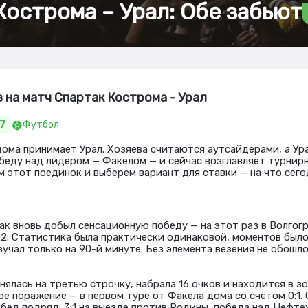
Кострома – Урал: Обе забьют
з на матч Спартак Кострома - Урал
07
Футбол
ома принимает Урал. Хозяева считаются аутсайдерами, а Ур
еду над лидером — Факелом — и сейчас возглавляет турнир
 этот поединок и выберем вариант для ставки — на что сег
к вновь добыл сенсационную победу — на этот раз в Волгог
1:2. Статистика была практически одинаковой, моментов было
учал только на 90-й минуте. Без элемента везения не обошло
нялась на третью строчку, набрала 16 очков и находится в з
е поражение — в первом туре от Факела дома со счётом 0:1.
бед подряд: 3:1 на выезде против Родины, победа над Нефтех