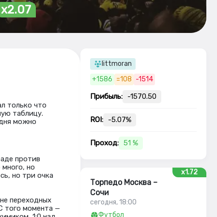
x2.07
littmoran
+1586
=108
-1514
Прибыль:
-1570.50
ал только что
ную таблицу.
ROI:
-5.07%
одня можно
Проход:
51 %
раде против
 много, но
x1.72
сь, но три очка
Торпедо Москва –
Сочи
оне переходных
сегодня, 18:00
 С того момента —
Футбол
имиком, 1:0 над