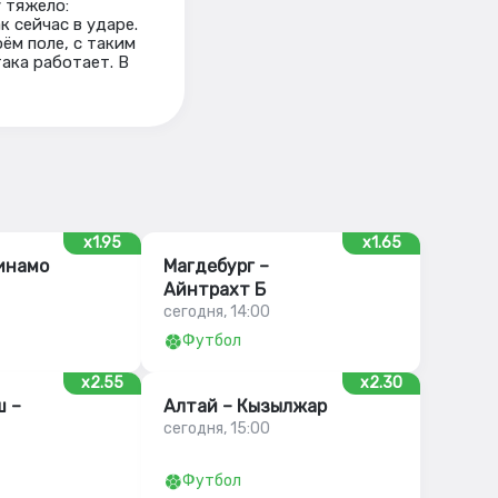
 тяжело:
к сейчас в ударе.
ём поле, с таким
така работает. В
x1.95
x1.65
инамо
Магдебург –
Айнтрахт Б
сегодня, 14:00
Футбол
x2.55
x2.30
 –
Алтай – Кызылжар
сегодня, 15:00
Футбол