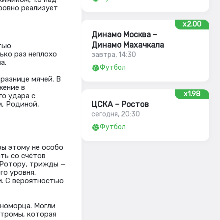
кровно реализует
x2.00
Динамо Москва –
Динамо Махачкала
тью
ько раз неплохо
завтра, 14:30
а.
Футбол
разнице мячей. В
жение в
x1.98
го удара с
м, Родиной,
ЦСКА – Ростов
сегодня, 20:30
Футбол
ры этому не особо
ать со счётов
 Ротору, трижды —
го уровня.
и. С вероятностью
рноморца. Могли
стромы, которая