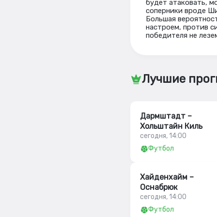
будет атаковать, м
соперники вроде Шин
Большая вероятност
настроем, против си
победителя не лезе
Лучшие прог
Дармштадт –
Хольштайн Киль
сегодня, 14:00
Футбол
Хайденхайм –
Оснабрюк
сегодня, 14:00
Футбол