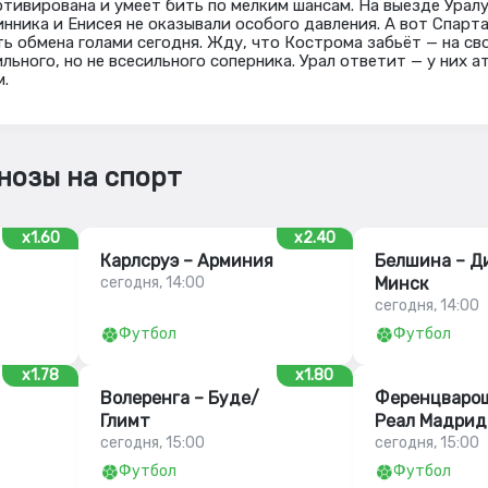
отивирована и умеет бить по мелким шансам. На выезде Уралу
ника и Енисея не оказывали особого давления. А вот Спарта
ь обмена голами сегодня. Жду, что Кострома забьёт — на сво
льного, но не всесильного соперника. Урал ответит — у них а
м.
нозы на спорт
x1.60
x2.40
Карлсруэ – Арминия
Белшина – Д
сегодня, 14:00
Минск
сегодня, 14:00
Футбол
Футбол
x1.78
x1.80
Волеренга – Буде/
Ференцварош
Глимт
Реал Мадрид
сегодня, 15:00
сегодня, 15:00
Футбол
Футбол