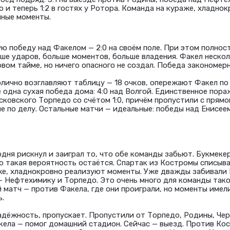
 и теперь 1:2 в гостях у Ротора. Команда на кураже, хладно
нные моменты.
ю победу над Факелом — 2:0 на своём поле. При этом полнос
ше ударов, больше моментов, больше владения. Факел нескол
вом тайме, но ничего опасного не создал. Победа закономерн
лично возглавляют таблицу — 18 очков, опережают Факел по 
 одна сухая победа дома: 4:0 над Волгой. Единственное пора
сковского Торпедо со счётом 1:0, причём пропустили с прямо
не по делу. Остальные матчи — идеальные: победы над Енисее
одня рискнул и заиграл то, что обе команды забьют. Букмеке
то такая вероятность остаётся. Спартак из Костромы списыв
аже, хладнокровно реализуют моменты. Уже дважды забивали
— Нефтехимику и Торпедо. Это очень много для команды тако
 матч — против Факела, где они проиграли, но моменты имел
ь.
надёжность, пропускает. Пропустили от Торпедо, Родины, Че
кела — помог домашний стадион. Сейчас — выезд. Против Ко