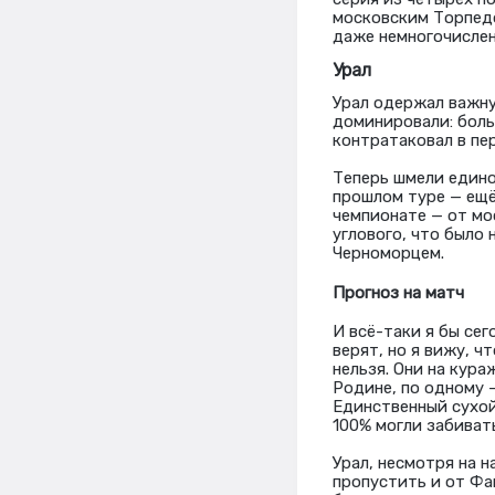
московским Торпедо
даже немногочисле
Урал
Урал одержал важну
доминировали: боль
контратаковал в пер
Теперь шмели едино
прошлом туре — ещё
чемпионате — от мо
углового, что было 
Черноморцем.
Прогноз на матч
И всё-таки я бы сег
верят, но я вижу, ч
нельзя. Они на кур
Родине, по одному 
Единственный сухой
100% могли забиват
Урал, несмотря на 
пропустить и от Фа