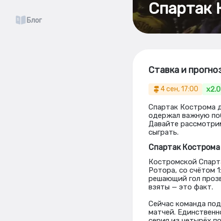
Спартак 
Блог
Ставка и прогно
x2.
4 сен, 17:00
Спартак Кострома д
одержал важную поб
Давайте рассмотрим
сыграть.
Спартак Кострома
Костромской Спарта
Ротора, со счётом 
решающий гол прозв
взяты — это факт.
Сейчас команда под
матчей. Единственно
серия из четырёх по