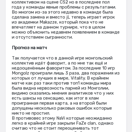
коллективом на сцене CS2 но в последнее пол
года у команды явные проблемы с результатами.
Во многом из-за этого недавно в команде была
сделана замена и вместо jL теперь играет игрок
из академки Маkazze, который пока что не
впечатляет на данном турнире, что в целом
можно объяснить недавнем появлением в команде
и отсутствием сыгранности.
Прогноз на матч
Так получается что в данной игре монгольский
коллектив идёт фаворит, а по мне так ещё и
недооценённым фаворитом. За последние 10 игр
Mongolz проиграли лишь 3 раза, два поражения из
которых от лучших в мире, Vitality. В крайнем
матче как раз таки против топ1 команды мира
была видна нервозность парней из Монголии,
видимо сказались мнения аналитиков что у них
есть шансы на сенсацию, как итог в хлам
проигранная первая карта, а на второй были
допущены несколько раковых ошибок которые
никто не простил.
В противовес этому NaVi которые неожиданно
легко в крайней игре закрыли FaZe clan, однако
считаю что не стоит переоценивать тот