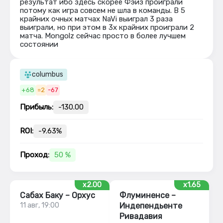
результат ибо здесь скорее Фэйз проиграли
потому как игра совсем не шла в команды. В 5
крайних очных матчах NaVi выиграл 3 раза
выиграли, но при этом в 3х крайних проиграли 2
матча. Mongolz сейчас просто в более лучшем
состоянии
columbus
+68
=2
-67
Прибыль:
-130.00
ROI:
-9.63%
Проход:
50 %
x2.00
x1.65
Сабах Баку – Орхус
Флуминенсе –
11 авг, 19:00
Индепендьенте
Ривадавия