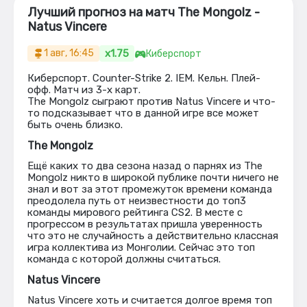
Лучший прогноз на матч The Mongolz -
Natus Vincere
x1.75
1 авг, 16:45
Киберспорт
Киберспорт. Counter-Strike 2. IEM. Кельн. Плей-
офф. Матч из 3-х карт.
The Mongolz сыграют против Natus Vincere и что-
то подсказывает что в данной игре все может
быть очень близко.
The Mongolz
Ещё каких то два сезона назад о парнях из The
Mongolz никто в широкой публике почти ничего не
знал и вот за этот промежуток времени команда
преодолела путь от неизвестности до топ3
команды мирового рейтинга CS2. В месте с
прогрессом в результатах пришла уверенность
что это не случайность а действительно классная
игра коллектива из Монголии. Сейчас это топ
команда с которой должны считаться.
Natus Vincere
Natus Vincere хоть и считается долгое время топ