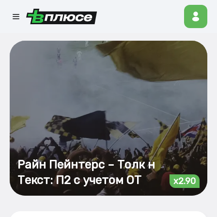
Райн Пейнтерс – Толк н
Текст: П2 с учетом ОТ
x2.90