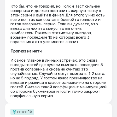
Кто бы, что не говорил, но Толк н Тест сильнее
соперника и должен поставить жирную точку в
этой серии и выйти в финал. Для этого у них есть
все и вся так как состав в боевой готовности и
готов завершить серию. Если вы думаете, что
выезд для них это минус, то вы очень
ошибаетесь. Глянем в статистику выездов,
возьмем последние 10 из которых всего 3
поражения а это уже многое значит.
Прогноз на матч
И самое главное в личных встречах, это снова
выезды гостей где сумели выиграть последние 5
против соперника и снова не считаю это
случайностью. Случайно могут выиграть 1-2 мата,
но не 5 подряд. У гостей явное преимущество на
выезде и разница в классе однозначно на стороне
гостей. Считаю такой коэффициент манипуляцией
со стороны букмекеров и гости точно закроют
полуфинальную серию.
senser15