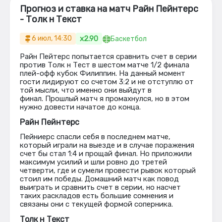
Прогноз и ставка на матч Райн Пейнтерс
- Толк н Текст
x2.90
6 июл, 14:30
Баскетбол
Райн Пейтерс попытается сравнить счет в серии
против Толк н Тест в шестом матче 1/2 финала
плей-офф кубок Филиппин. На данный момент
гости лидируют со счетом 3:2 и не отступлю от
той мысли, что именно они выйдут в
финал. Прошлый матч я промахнулся, но в этом
нужно довести начатое до конца.
Райн Пейнтерс
Пейниерс спасли себя в последнем матче,
который играли на выезде и в случае поражения
счет бы стал 1:4 и прощай финал. Но приложили
максимум усилий и шли ровно до третей
четверти, где и сумели провести рывок который
стоил им победы. Домашний матч как повод
выиграть и сравнить счет в серии, но насчет
таких раскладов есть большие сомнения и
связаны они с текущей формой соперника.
Толк н Текст