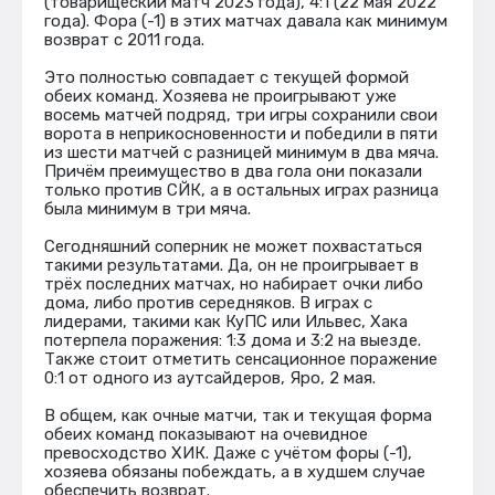
(товарищеский матч 2023 года), 4:1 (22 мая 2022
года). Фора (-1) в этих матчах давала как минимум
возврат с 2011 года.
Это полностью совпадает с текущей формой
обеих команд. Хозяева не проигрывают уже
восемь матчей подряд, три игры сохранили свои
ворота в неприкосновенности и победили в пяти
из шести матчей с разницей минимум в два мяча.
Причём преимущество в два гола они показали
только против СЙК, а в остальных играх разница
была минимум в три мяча.
Сегодняшний соперник не может похвастаться
такими результатами. Да, он не проигрывает в
трёх последних матчах, но набирает очки либо
дома, либо против середняков. В играх с
лидерами, такими как КуПС или Ильвес, Хака
потерпела поражения: 1:3 дома и 3:2 на выезде.
Также стоит отметить сенсационное поражение
0:1 от одного из аутсайдеров, Яро, 2 мая.
В общем, как очные матчи, так и текущая форма
обеих команд показывают на очевидное
превосходство ХИК. Даже с учётом форы (-1),
хозяева обязаны побеждать, а в худшем случае
обеспечить возврат.