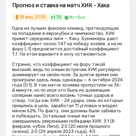
Прогноз и ставка на матч ХИК - Хака
x1.70
18 июн, 21:00
Футбол
Одна из лучших финских команд, претендующая
на попадание в еврокубки и чемпионство, ХИК
примет середняка лиги — Хаку. Букмекеры дают
коэффициент около 1.47 на победу хозяев, а на их
фору (-1) предлагается достойный коэффициент
1.7. На этом варианте я хочу остановиться.
Странно, что коэффициент на фору такой
высокий, ведь по очным встречам ХИК регулярно
доминирует на своём поле. За долгое время они
проиграли здесь лишь однажды — 6 октября 2024
года (0:1). В том матче хозяева пропустили на 36-
й минуте, но по игре это была их доминация:
соперник нанёс всего восемь точных ударов в
створ, тогда как ХИК - 24 удара, семь из которых
пришлись в цель, заработал 11 угловых и владел
мячом 62%. По факту, они должны были забивать
и побеждать. Остальные очные матчи
завершились уверенными победами ХИК: 3:1 (8
февраля, кубок Лиги), 2:0 (20 июля прошлого
сезона), 2:0 (29 апреля 2023 года), 4:0