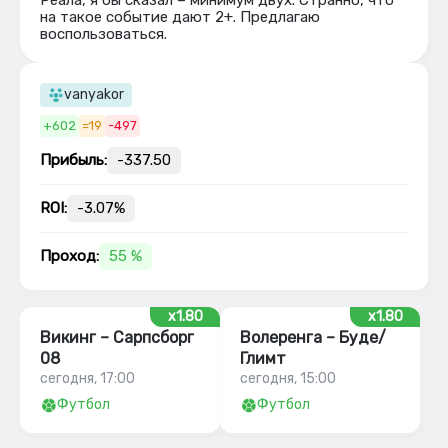
Реала, я бы сказал – минимум двух. Странно, что
на такое событие дают 2+. Предлагаю
воспользоваться.
vanyakor
+602
=19
-497
Прибыль:
-337.50
ROI:
-3.07%
Проход:
55 %
x1.80
x1.80
Викинг – Сарпсборг
Волеренга – Буде/
08
Глимт
сегодня, 17:00
сегодня, 15:00
Футбол
Футбол