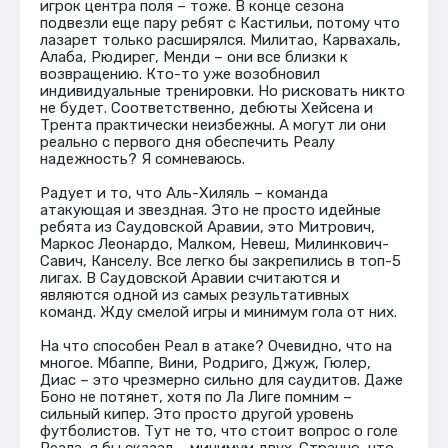
игрок центра поля – тоже. В конце сезона
подвезли еще пару ребят с Кастильи, потому что
лазарет только расширялся. Милитао, Карвахаль,
Алаба, Рюдирег, Менди – они все близки к
возвращению. Кто-то уже возобновил
индивидуальные тренировки. Но рисковать никто
не будет. Соответственно, дебюты Хейсена и
Трента практически неизбежны. А могут ли они
реально с первого дня обеспечить Реалу
надежность? Я сомневаюсь.
Радует и то, что Аль-Хиляль – команда
атакующая и звездная. Это не просто идейные
ребята из Саудовской Аравии, это Митрович,
Маркос Леонардо, Малком, Невеш, Милинкович-
Савич, Канселу. Все легко бы закрепились в топ-5
лигах. В Саудовской Аравии считаются и
являются одной из самых результативных
команд. Жду смелой игры и минимум гола от них.
На что способен Реал в атаке? Очевидно, что на
многое. Мбаппе, Вини, Родриго, Джуж, Гюлер,
Диас – это чрезмерно сильно для саудитов. Даже
Боно не потянет, хотя по Ла Лиге помним –
сильный кипер. Это просто другой уровень
футболистов. Тут не то, что стоит вопрос о голе