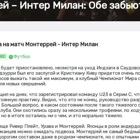
й – Интер Милан: Обе забью
а на матч Монтеррей - Интер Милан
.80
Футбол
 будет приостановлено, несмотря на уход Индзаги в Саудов
адзурри был его заслугой и Кристиану Киву придется очень п
сов выжать такой же максимум, а клубный Чемпионат Мира 
ля новых свершений.
ил на днях, что зарегистрировал команду U23 в Серии С, чт
тоянную практику. Видно, что это не конец, руководство ра
 Большой вопрос, в каком состоянии после такого тяжелого 
клуба. Они охотились сразу за несколькими трофеями, по ход
но в итоге остались ни с чем, и это морально тяжело.
еще Ривер Плейт, Урава и Монтеррей. Японцы в роли андердог
иканцев можно ожидать подвоха. Монтеррей не самый бедный
 дорогим составом даже в родном чемпионате, но с опытными