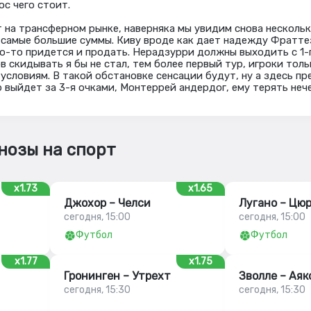
ос чего стоит.
 на трансферном рынке, наверняка мы увидим снова несколь
 самые большие суммы. Киву вроде как дает надежду Фратте
го-то придется и продать. Нерадзурри должны выходить с 1-
в скидывать я бы не стал, тем более первый тур, игроки тол
условиям. В такой обстановке сенсации будут, ну а здесь пр
 выйдет за 3-я очками, Монтеррей андердог, ему терять нече
нозы на спорт
x1.73
x1.65
Джохор – Челси
Лугано – Цю
сегодня, 15:00
сегодня, 15:00
Футбол
Футбол
x1.77
x1.75
Гронинген – Утрехт
Зволле – Аяк
сегодня, 15:30
сегодня, 15:30