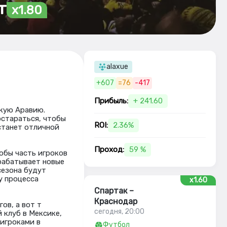
т
x1.80
alaxue
+607
=76
-417
Прибыль:
+ 241.60
скую Аравию.
остараться, чтобы
ROI:
2.36%
станет отличной
Проход:
59 %
обы часть игроков
зрабатывает новые
сезона будут
у процесса
x1.60
Спартак –
Краснодар
ов, а вот т
сегодня, 20:00
 клуб в Мексике,
 игроками в
Футбол