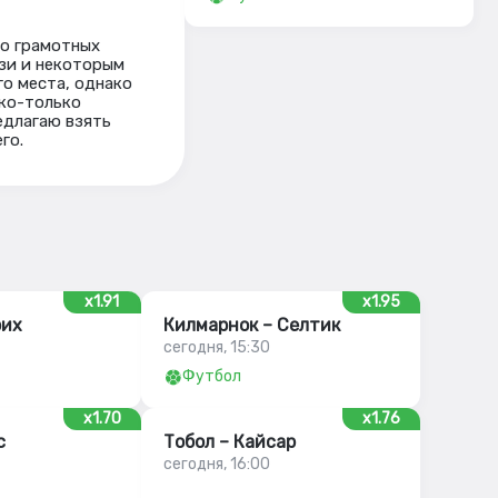
ко грамотных
зи и некоторым
го места, однако
ько-только
едлагаю взять
го.
x1.91
x1.95
рих
Килмарнок – Селтик
сегодня, 15:30
Футбол
x1.70
x1.76
с
Тобол – Кайсар
сегодня, 16:00