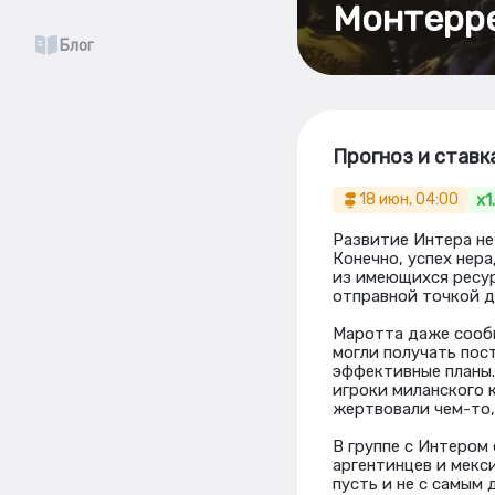
Монтерре
Блог
Прогноз и ставк
x1
18 июн, 04:00
Развитие Интера не
Конечно, успех нер
из имеющихся ресур
отправной точкой д
Маротта даже сообщ
могли получать пос
эффективные планы.
игроки миланского 
жертвовали чем-то, 
В группе с Интером 
аргентинцев и мекс
пусть и не с самым