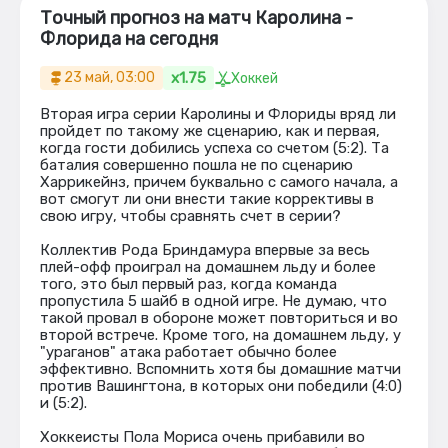
Точный прогноз на матч Каролина -
Флорида на сегодня
x1.75
23 май, 03:00
Хоккей
Вторая игра серии Каролины и Флориды вряд ли
пройдет по такому же сценарию, как и первая,
когда гости добились успеха со счетом (5:2). Та
баталия совершенно пошла не по сценарию
Харрикейнз, причем буквально с самого начала, а
вот смогут ли они внести такие коррективы в
свою игру, чтобы сравнять счет в серии?
Коллектив Рода Бриндамура впервые за весь
плей-офф проиграл на домашнем льду и более
того, это был первый раз, когда команда
пропустила 5 шайб в одной игре. Не думаю, что
такой провал в обороне может повториться и во
второй встрече. Кроме того, на домашнем льду, у
"ураганов" атака работает обычно более
эффективно. Вспомнить хотя бы домашние матчи
против Вашингтона, в которых они победили (4:0)
и (5:2).
Хоккеисты Пола Мориса очень прибавили во