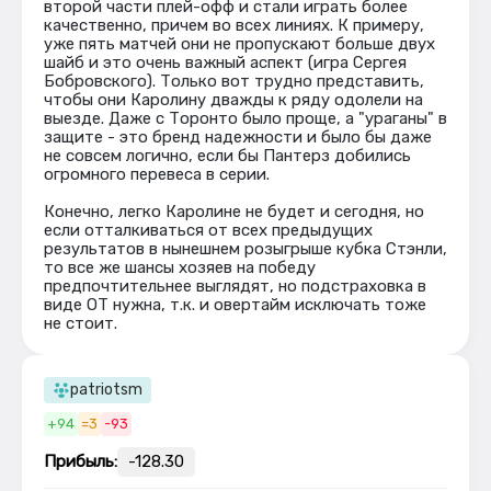
второй части плей-офф и стали играть более
качественно, причем во всех линиях. К примеру,
уже пять матчей они не пропускают больше двух
шайб и это очень важный аспект (игра Сергея
Бобровского). Только вот трудно представить,
чтобы они Каролину дважды к ряду одолели на
выезде. Даже с Торонто было проще, а "ураганы" в
защите - это бренд надежности и было бы даже
не совсем логично, если бы Пантерз добились
огромного перевеса в серии.
Конечно, легко Каролине не будет и сегодня, но
если отталкиваться от всех предыдущих
результатов в нынешнем розыгрыше кубка Стэнли,
то все же шансы хозяев на победу
предпочтительнее выглядят, но подстраховка в
виде ОТ нужна, т.к. и овертайм исключать тоже
не стоит.
patriotsm
+94
=3
-93
Прибыль:
-128.30