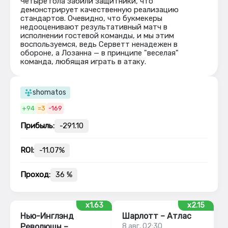
Четыре гола забили защитники, что
демонстрирует качественную реализацию
стандартов. Очевидно, что букмекеры
недооценивают результативный матч в
исполнении гостевой команды, и мы этим
воспользуемся, ведь Серветт ненадежен в
обороне, а Лозанна — в принципе "веселая"
команда, любящая играть в атаку.
shomatos
+94
=3
-169
Прибыль:
-291.10
ROI:
-11.07%
Проход:
36 %
x1.63
x2.15
Нью-Инглэнд
Шарлотт – Атлас
Революшн –
8 авг, 02:30