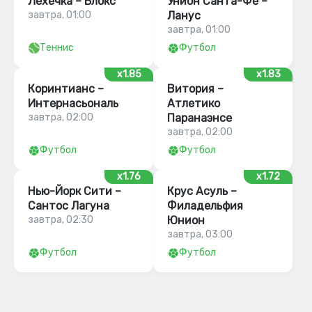
Лехечка – Блокс
Унион Санта-Фе –
завтра, 01:00
Ланус
завтра, 01:00
Теннис
Футбол
x1.85
x1.83
Коринтианс –
Витория –
Интернасьональ
Атлетико
завтра, 02:00
Паранаэнсе
завтра, 02:00
Футбол
Футбол
x1.76
x1.72
Нью-Йорк Сити –
Крус Асуль –
Сантос Лагуна
Филадельфия
завтра, 02:30
Юнион
завтра, 03:00
Футбол
Футбол